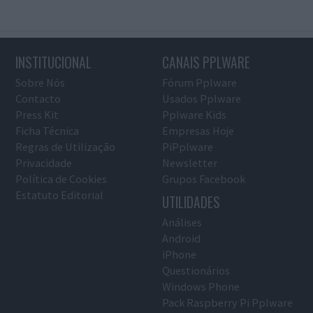
INSTITUCIONAL
CANAIS PPLWARE
Sobre Nós
Fórum Pplware
Contacto
Usados Pplware
Press Kit
Pplware Kids
Ficha Técnica
Empresas Hoje
Regras de Utilização
PiPplware
Privacidade
Newsletter
Política de Cookies
Grupos Facebook
Estatuto Editorial
UTILIDADES
Análises
Android
iPhone
Questionários
Windows Phone
Pack Raspberry Pi Pplware