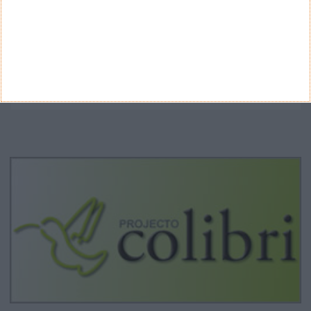
Google Pixel 11 Pro - The Next Obvious
Move
Propostas de novo design para as notas
euro - BCE