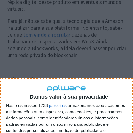
réplica digital desse produto em eventuais mundos
virtuais.
Para já, não se sabe qual a tecnologia que a Amazon
irá utilizar para a sua plataforma. No entanto, sabe-
se que
tem vindo a recrutar
dezenas de
trabalhadores especializados em Web3. Ainda
segundo a Blockworks, a ideia deverá passar por criar
uma rede privada de blockchain.
Leia também:
Damos valor à sua privacidade
Nós e os nossos 1733
parceiros
armazenamos e/ou acedemos
a informações num dispositivo, como cookies, e processamos
dados pessoais, como identificadores únicos e informações
padrão enviadas por um dispositivo para publicidade e
conteúdos personalizados, medição de publicidade e