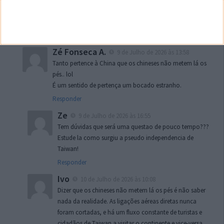
historicamente sempre foi da CHINA!!!! Uma mentira muitas
vezes dita nao a torna VERDADE!!!
Responder
Zé Fonseca A.
9 de Julho de 2026 às 13:58
Tanto pertence à China que os chineses não metem lá os
pés.. lol
É um sentido de pertença um bocado estranho.
Responder
Ze
9 de Julho de 2026 às 16:55
Tem dúvidas que será uma questao de pouco tempo???
Estude la como surgiu a pseudo independencia de
Taiwan!
Responder
Ivo
10 de Julho de 2026 às 10:08
Dizer que os chineses não metem lá os pés é não saber
nada da realidade. As ligações aéreas diretas nunca
foram cortadas, e há um fluxo constante de turistas e
cidadãos de Taiwan a visitar o continente e vice-versa.