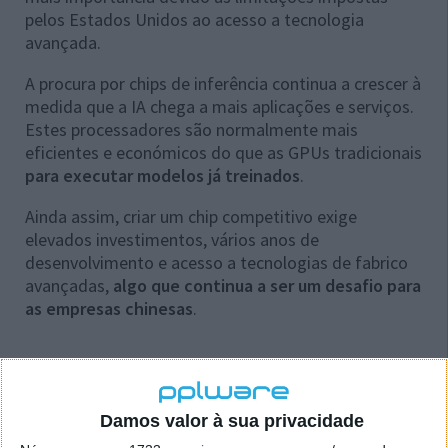
pelos Estados Unidos ao acesso a tecnologia
avançada.
A procura por chips de inferência continua a crescer à
medida que a IA chega a mais aplicações e serviços.
Estes processadores são normalmente mais
eficientes e económicos do que as GPUs tradicionais
para executar modelos já treinados
.
Ainda assim, criar um chip competitivo exige
elevados investimentos, vários anos de
desenvolvimento e acesso a tecnologias de fabrico
avançadas,
algo que continua a ser um desafio para
as empresas chinesas
.
Leia também:
Damos valor à sua privacidade