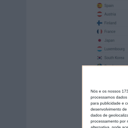
Nós e os nossos 17
processamos dados p
para publicidade e 
desenvolvimento de 
dados de geolocaliza
processamento por n
alternativa, pode ac