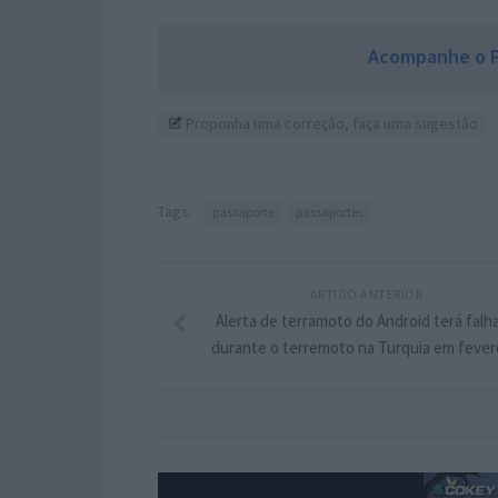
Acompanhe o P
Proponha uma correção, faça uma sugestão
Tags:
passaporte
passaportes
ARTIGO ANTERIOR
Alerta de terramoto do Android terá falh
durante o terremoto na Turquia em fever