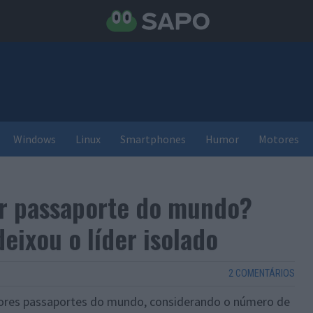
Windows
Linux
Smartphones
Humor
Motores
or passaporte do mundo?
deixou o líder isolado
2 COMENTÁRIOS
piores passaportes do mundo, considerando o número de