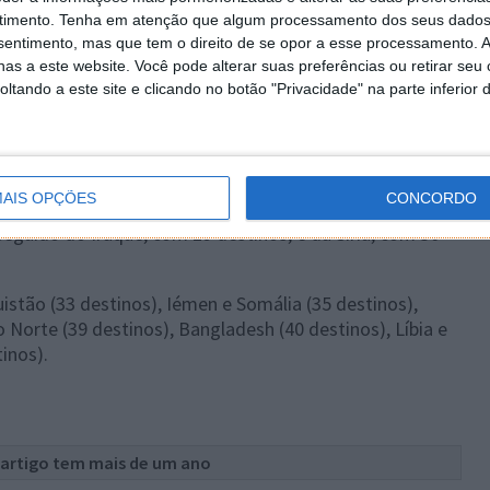
timento.
Tenha em atenção que algum processamento dos seus dados
nsentimento, mas que tem o direito de se opor a esse processamento. A
as a este website. Você pode alterar suas preferências ou retirar seu
tando a este site e clicando no botão "Privacidade" na parte inferior 
passaportes pertencem a Singapura (1.º), Alemanha
AIS OPÇÕES
CONCORDO
ua vez, o mais fraco mantém-se com a assinatura do
eguido do Iraque, com 29 destinos, e da Síria, com 30
istão (33 destinos), Iémen e Somália (35 destinos),
o Norte (39 destinos), Bangladesh (40 destinos), Líbia e
inos).
 artigo tem mais de um ano