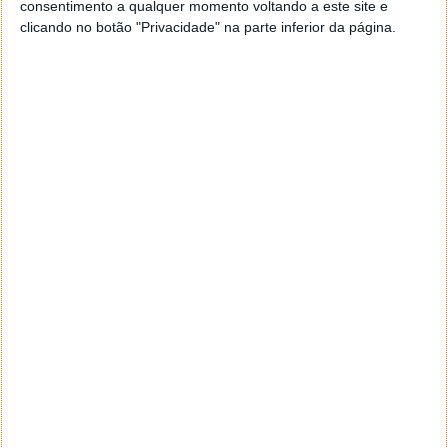
consentimento a qualquer momento voltando a este site e
clicando no botão "Privacidade" na parte inferior da página.
Mercado Negro: Passaportes
portugueses a dez mil euros
11 JUN 2022
·
NOTÍCIAS
11 COMENTÁRIOS
Portugal tem sido uma referência no segmento
tecnológico. O nosso país tem desenvolvido boas
soluções e um dos exemplos mais claros é o
passaporte.
Para se tentar obter um documento destes
falsificado é preciso ter poder financeiro. Segundo
informações recentes, os passaportes portugueses
falsificados estão a ser negociados a dez mil euros.