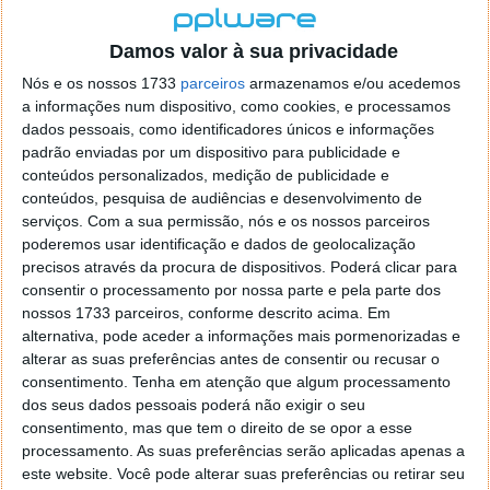
acabar… mas calma
Damos valor à sua privacidade
05 ABR 2023
·
NOTÍCIAS
3 COMENTÁRIOS
Nós e os nossos 1733
parceiros
armazenamos e/ou acedemos
O Passaporte Eletrónico, um documento de viagem
a informações num dispositivo, como cookies, e processamos
individual, que permite ao seu titular a entrada e
dados pessoais, como identificadores únicos e informações
saída do seu território nacional, bem como do
padrão enviadas por um dispositivo para publicidade e
território de outros Estados que o reconheçam para
conteúdos personalizados, medição de publicidade e
esse efeito. Um estudo da easyJet indica que
conteúdos, pesquisa de audiências e desenvolvimento de
serviços.
Com a sua permissão, nós e os nossos parceiros
passaportes vão acabar.
poderemos usar identificação e dados de geolocalização
precisos através da procura de dispositivos. Poderá clicar para
consentir o processamento por nossa parte e pela parte dos
nossos 1733 parceiros, conforme descrito acima. Em
alternativa, pode aceder a informações mais pormenorizadas e
alterar as suas preferências antes de consentir ou recusar o
consentimento.
Tenha em atenção que algum processamento
dos seus dados pessoais poderá não exigir o seu
consentimento, mas que tem o direito de se opor a esse
processamento. As suas preferências serão aplicadas apenas a
este website. Você pode alterar suas preferências ou retirar seu