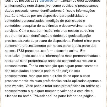
Nós e os nossos 1733
parceiros
armazenamos e/ou acedemos
a informações num dispositivo, como cookies, e processamos
Obrigado pela vossa participação!
dados pessoais, como identificadores únicos e informações
padrão enviadas por um dispositivo para publicidade e
conteúdos personalizados, medição de publicidade e
conteúdos, pesquisa de audiências e desenvolvimento de
serviços.
Com a sua permissão, nós e os nossos parceiros
Nesta rubrica colocamos uma questão sobre temas
poderemos usar identificação e dados de geolocalização
pertinentes, atuais e úteis, de modo a conhecer a
precisos através da procura de dispositivos. Poderá clicar para
opinião e tendências dos nossos leitores no mundo
consentir o processamento por nossa parte e pela parte dos
da tecnologia, sobretudo no nosso país.
nossos 1733 parceiros, conforme descrito acima. Em
alternativa, pode aceder a informações mais pormenorizadas e
Deixe-nos então sugestões de temas na caixa de
alterar as suas preferências antes de consentir ou recusar o
comentários ou envie para
consentimento.
Tenha em atenção que algum processamento
marisa.pinto@pplware.com
dos seus dados pessoais poderá não exigir o seu
consentimento, mas que tem o direito de se opor a esse
processamento. As suas preferências serão aplicadas apenas a
este website. Você pode alterar suas preferências ou retirar seu
consentimento a qualquer momento voltando a este site e
Este artigo tem mais de um ano
clicando no botão "Privacidade" na parte inferior da página.