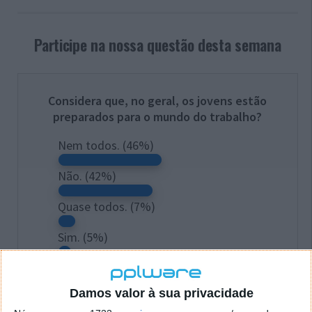
Participe na nossa questão desta semana
Considera que, no geral, os jovens estão
preparados para o mundo do trabalho?
Nem todos.
(46%)
Não.
(42%)
Quase todos.
(7%)
Sim.
(5%)
Total Votos:
1.472
Damos valor à sua privacidade