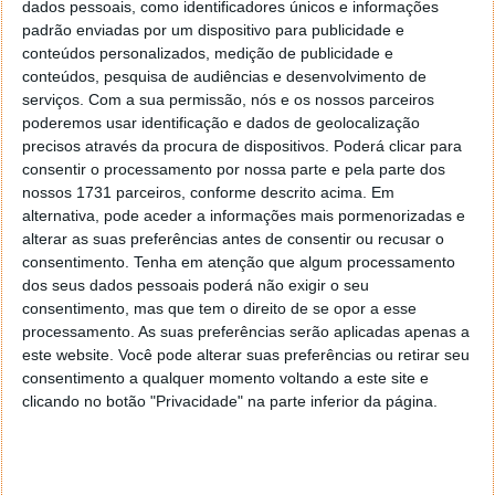
dados pessoais, como identificadores únicos e informações
As janelas inteligentes eletrocrómicas alimentadas
padrão enviadas por um dispositivo para publicidade e
por células solares são uma solução promissora para
conteúdos personalizados, medição de publicidade e
conteúdos, pesquisa de audiências e desenvolvimento de
poupar energia, embora ainda tenham várias
serviços.
Com a sua permissão, nós e os nossos parceiros
limitações. Uma delas é a cor:
quando escurecidas,
poderemos usar identificação e dados de geolocalização
tornam-se azuis, o que reduz o conforto visual
.
precisos através da procura de dispositivos. Poderá clicar para
Além disso, a adição de células solares de silício
consentir o processamento por nossa parte e pela parte dos
aumenta significativamente os custos de produção.
nossos 1731 parceiros, conforme descrito acima. Em
alternativa, pode aceder a informações mais pormenorizadas e
Janelas fotovoltaicas feitas de kesterite.
alterar as suas preferências antes de consentir ou recusar o
consentimento.
Tenha em atenção que algum processamento
As novas janelas fotovoltaicas de kesterite da
dos seus dados pessoais poderá não exigir o seu
Universidade de Henan oferecem uma excelente
consentimento, mas que tem o direito de se opor a esse
solução. Em particular, a equipa, liderada por Guofà
processamento. As suas preferências serão aplicadas apenas a
Cai, integrou uma janela eletrocrómica baseada em
este website. Você pode alterar suas preferências ou retirar seu
óxido bimetálico de níquel-cobalto (NiCoO2) com
consentimento a qualquer momento voltando a este site e
células solares de película fina CZTSSe. Este último é
clicando no botão "Privacidade" na parte inferior da página.
a versão cultivada em laboratório do mineral
kesterite, um material com boas propriedades óticas
e eletrónicas, elevada estabilidade e obtido a partir