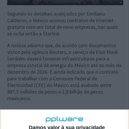
Segundo os detalhes avançados por Emiliano
Calderon, o México assinou contratos de Internet
gratuita com um total de nove empresas, nas quais
se inclui então a Starlink.
A notícia adianta que, de acordo com documentos
vistos pela agência Reuters, o serviço de Elon Musk
também deverá fornecer infraestruturas para a
empresa estatal de energia do México até ao mês de
dezembro de 2026. É ainda indicado que o contrato
para trabalhar com a Comision Federal de
Electricidad (CFE) do México está avaliado entre
887,5 milhões de pesos e 1,8 bilhão de pesos
mexicanos.
Este artigo tem mais de um ano
Damos valor à sua privacidade