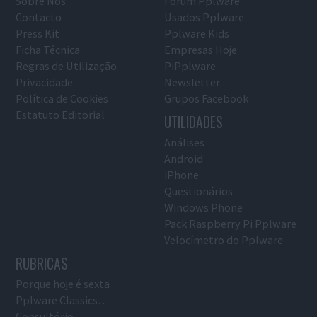
Sobre Nós
Fórum Pplware
Contacto
Usados Pplware
Press Kit
Pplware Kids
Ficha Técnica
Empresas Hoje
Regras de Utilização
PiPplware
Privacidade
Newsletter
Política de Cookies
Grupos Facebook
Estatuto Editorial
UTILIDADES
Análises
Android
iPhone
Questionários
Windows Phone
Pack Raspberry Pi Pplware
Velocímetro do Pplware
RUBRICAS
Porque hoje é sexta
Pplware Classics…
Consultório