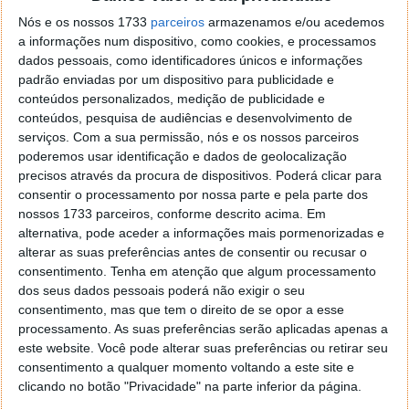
Nós e os nossos 1733
parceiros
armazenamos e/ou acedemos
a informações num dispositivo, como cookies, e processamos
dados pessoais, como identificadores únicos e informações
Fonte:
Reuters
padrão enviadas por um dispositivo para publicidade e
Neste artigo:
Elon Musk
,
Internet
,
México
,
Starlink
conteúdos personalizados, medição de publicidade e
conteúdos, pesquisa de audiências e desenvolvimento de
Acompanhe o Pplware no Google Notícias
serviços.
Com a sua permissão, nós e os nossos parceiros
poderemos usar identificação e dados de geolocalização
precisos através da procura de dispositivos. Poderá clicar para
Proponha uma correção, faça uma sugestão
consentir o processamento por nossa parte e pela parte dos
nossos 1733 parceiros, conforme descrito acima. Em
Autor:
Marisa Pinto
alternativa, pode aceder a informações mais pormenorizadas e
alterar as suas preferências antes de consentir ou recusar o
consentimento.
Tenha em atenção que algum processamento
dos seus dados pessoais poderá não exigir o seu
consentimento, mas que tem o direito de se opor a esse
PRÓXIMO ARTIGO
processamento. As suas preferências serão aplicadas apenas a
iServices: Preços imperdíveis em Powerbanks:
este website. Você pode alterar suas preferências ou retirar seu
10.000mAh por apenas 14,95€
consentimento a qualquer momento voltando a este site e
clicando no botão "Privacidade" na parte inferior da página.