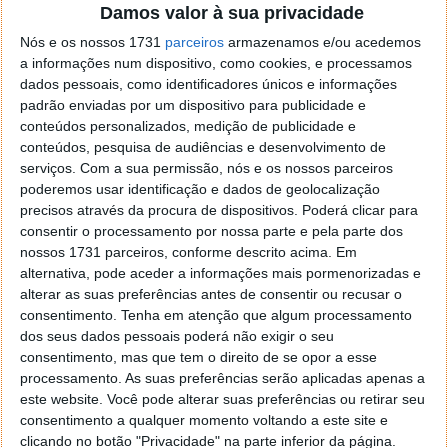
Damos valor à sua privacidade
Proponha uma correção, faça uma sugestão
Nós e os nossos 1731
parceiros
armazenamos e/ou acedemos
a informações num dispositivo, como cookies, e processamos
Autor:
Pedro Pinto
dados pessoais, como identificadores únicos e informações
padrão enviadas por um dispositivo para publicidade e
conteúdos personalizados, medição de publicidade e
conteúdos, pesquisa de audiências e desenvolvimento de
Tags:
GNR
Redes Sociais
serviços.
Com a sua permissão, nós e os nossos parceiros
poderemos usar identificação e dados de geolocalização
precisos através da procura de dispositivos. Poderá clicar para
PRÓXIMO ARTIGO
consentir o processamento por nossa parte e pela parte dos
Vídeos mudos? TikTok vai perder milhões de
nossos 1731 parceiros, conforme descrito acima. Em
alternativa, pode aceder a informações mais pormenorizadas e
músicas…
alterar as suas preferências antes de consentir ou recusar o
consentimento.
Tenha em atenção que algum processamento
dos seus dados pessoais poderá não exigir o seu
ARTIGO ANTERIOR
consentimento, mas que tem o direito de se opor a esse
Os backups do WhatsApp já começaram a roubar o
processamento. As suas preferências serão aplicadas apenas a
espaço livre do Google Drive
este website. Você pode alterar suas preferências ou retirar seu
consentimento a qualquer momento voltando a este site e
clicando no botão "Privacidade" na parte inferior da página.