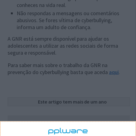
conheces na vida real.
Não respondas a mensagens ou comentários
abusivos. Se fores vítima de cyberbullying,
informa um adulto de confiança.
A GNR está sempre disponível para ajudar os
adolescentes a utilizar as redes sociais de forma
segura e responsável.
Para saber mais sobre o trabalho da GNR na
prevenção do cyberbullying basta que aceda
aqui
.
Este artigo tem mais de um ano
Acompanhe o Pplware no Google Notícias