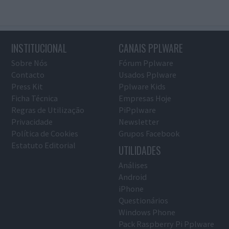
INSTITUCIONAL
CANAIS PPLWARE
Sobre Nós
Fórum Pplware
Contacto
Usados Pplware
Press Kit
Pplware Kids
Ficha Técnica
Empresas Hoje
Regras de Utilização
PiPplware
Privacidade
Newsletter
Política de Cookies
Grupos Facebook
Estatuto Editorial
UTILIDADES
Análises
Android
iPhone
Questionários
Windows Phone
Pack Raspberry Pi Pplware