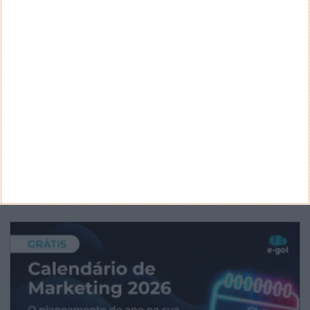
Nano Banana 2 chegou ao Google Earth para criar
imagens realistas com IA
Google Pixel 11 Pro - The Next Obvious
Move
Propostas de novo design para as notas
euro - BCE