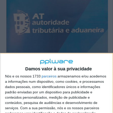
Tal como acontece todos os anos, os contribuintes
têm de realizar algumas ações em períodos
Damos valor à sua privacidade
específicos. Os principais prazos do IRS referem-se à
Nós e os nossos 1733
parceiros
armazenamos e/ou acedemos
verificação de faturas no e-fatura, consulta dos
a informações num dispositivo, como cookies, e processamos
valores das deduções apurados pela Autoridade
dados pessoais, como identificadores únicos e informações
Tributária (AT), reclamação dos valores das
padrão enviadas por um dispositivo para publicidade e
deduções, consignação do IRS e IVA, e entrega da
conteúdos personalizados, medição de publicidade e
declaração de rendimentos (Modelo 3) ou do IRS
conteúdos, pesquisa de audiências e desenvolvimento de
automático. Pode ver aqui o calendário fiscal para
serviços.
Com a sua permissão, nós e os nossos parceiros
2024.