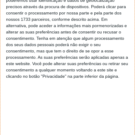
poderemos usar identificação e dados de geolocalização
precisos através da procura de dispositivos. Poderá clicar para
consentir o processamento por nossa parte e pela parte dos
nossos 1733 parceiros, conforme descrito acima. Em
alternativa, pode aceder a informações mais pormenorizadas e
Este artigo tem mais de um ano
alterar as suas preferências antes de consentir ou recusar o
consentimento.
Tenha em atenção que algum processamento
dos seus dados pessoais poderá não exigir o seu
Acompanhe o Pplware no Google Notícias
consentimento, mas que tem o direito de se opor a esse
processamento. As suas preferências serão aplicadas apenas a
este website. Você pode alterar suas preferências ou retirar seu
Proponha uma correção, faça uma sugestão
consentimento a qualquer momento voltando a este site e
clicando no botão "Privacidade" na parte inferior da página.
Autor:
Pedro Pinto
Tags:
autoridade tributária
fisco
PRÓXIMO ARTIGO