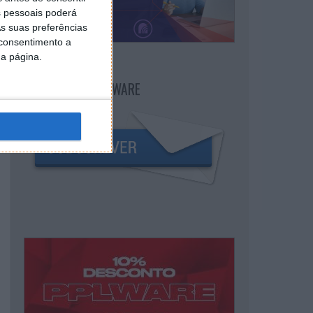
 pessoais poderá
s suas preferências
 consentimento a
da página.
NEWSLETTER PPLWARE