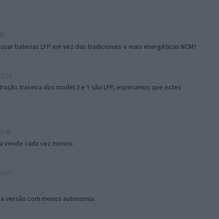
45
usar baterias LFP em vez das tradicionais e mais energéticas NCM?
3:24
tração traseira dos model 3 e Y são LFP, esperamos que estes
5:40
a vende cada vez menos.
6:03
ma versão com menos autonomia.