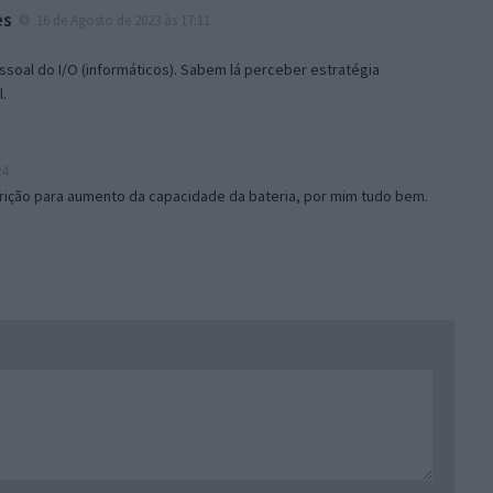
es
16 de Agosto de 2023 às 17:11
essoal do I/O (informáticos). Sabem lá perceber estratégia
l.
24
ição para aumento da capacidade da bateria, por mim tudo bem.