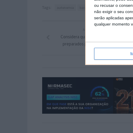
ou recusar o consen
Tags:
autonomia
baratos
Model S
model x
não exigir o seu co
serão aplicadas apen
qualquer momento vol
ARTIGO ANTERIOR
Considera que, no geral, os jovens est
preparados para o mundo do trabalho
M