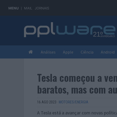
MENU
MAIL
JORNAIS
Análises
Apple
Ciência
Android
Tesla começou a ven
baratos, mas com a
16 AGO 2023
·
MOTORES/ENERGIA
A Tesla está a avançar com novas políti