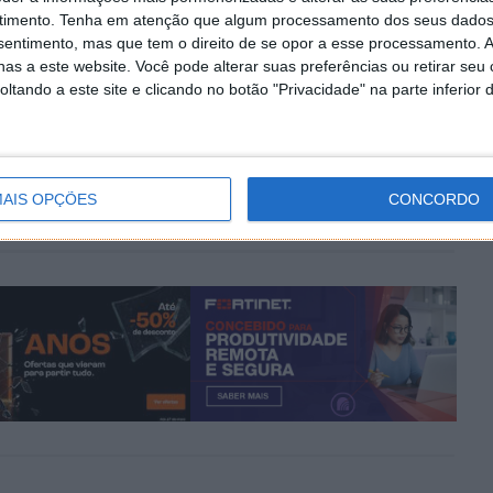
timento.
Tenha em atenção que algum processamento dos seus dados
Tesla
nsentimento, mas que tem o direito de se opor a esse processamento. A
as a este website. Você pode alterar suas preferências ou retirar seu
tando a este site e clicando no botão "Privacidade" na parte inferior 
PRÓXIMO ARTIGO
ão
Xiaomi traz Redmi Pad SE: Experiência
?
audiovisual cinematográfica, onde quer que vá
AIS OPÇÕES
CONCORDO