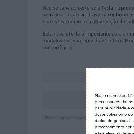
Não se sabe ao certo se a Tesla irá pro
se irá usar os atuais. Caso se confirme 
que estes comprem a atualização de sof
Esta nova oferta é importante para a ma
modelos de topo, uma área onde os Mod
concorrência.
Este
Nós e os nossos 17
Acompanhe o P
processamos dados p
para publicidade e 
desenvolvimento de 
Proponha uma correção, faça uma sugestão
dados de geolocaliza
processamento por n
alternativa, pode ac