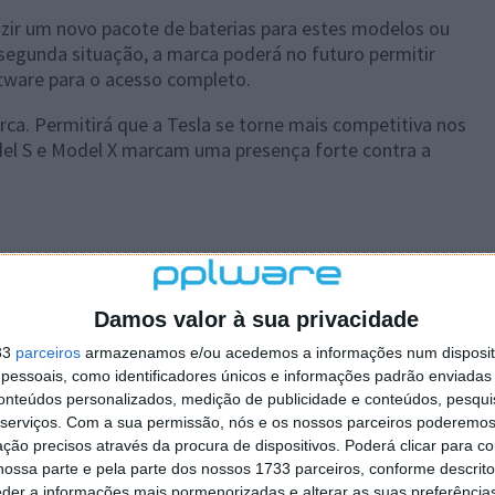
duzir um novo pacote de baterias para estes modelos ou
a segunda situação, a marca poderá no futuro permitir
tware para o acesso completo.
rca. Permitirá que a Tesla se torne mais competitiva nos
el S e Model X marcam uma presença forte contra a
 artigo tem mais de um ano
Damos valor à sua privacidade
33
parceiros
armazenamos e/ou acedemos a informações num dispositi
plware no Google Notícias
essoais, como identificadores únicos e informações padrão enviadas 
conteúdos personalizados, medição de publicidade e conteúdos, pesqui
serviços.
Com a sua permissão, nós e os nossos parceiros poderemos 
Autor:
Pedro Simões
ção precisos através da procura de dispositivos. Poderá clicar para co
ossa parte e pela parte dos nossos 1733 parceiros, conforme descrit
eder a informações mais pormenorizadas e alterar as suas preferência