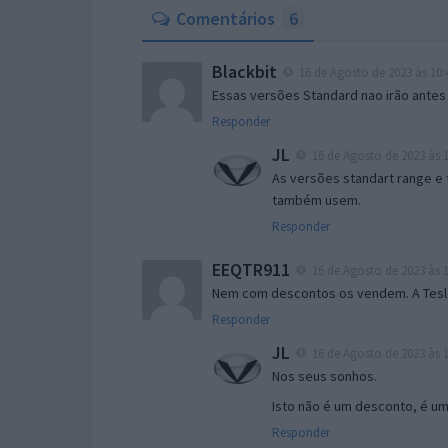
Comentários
6
Blackbit
16 de Agosto de 2023 às 10:
Essas versões Standard nao irão antes 
Responder
JL
16 de Agosto de 2023 às 1
As versões standart range e 
também usem.
Responder
EEQTR911
16 de Agosto de 2023 às 1
Nem com descontos os vendem. A Tesl
Responder
JL
16 de Agosto de 2023 às 1
Nos seus sonhos.
Isto não é um desconto, é u
Responder