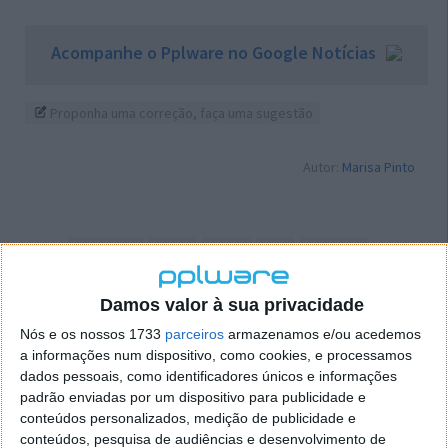
Acompanhe o Pplware no Google Notícias
Proponha uma correção, faça uma sugestão
Autor:
Marisa Pinto
Tags:
Conferência
evento
Le Web
Páris
tecnologia
Damos valor à sua privacidade
PRÓXIMO ARTIGO
Nós e os nossos 1733
parceiros
armazenamos e/ou acedemos
Após 4 dias…Google lança Android Kitkat 4.4.2
a informações num dispositivo, como cookies, e processamos
dados pessoais, como identificadores únicos e informações
padrão enviadas por um dispositivo para publicidade e
ARTIGO ANTERIOR
conteúdos personalizados, medição de publicidade e
Tiny Core Linux 5.1 – 9 MB de RAM e 6 segundos para
conteúdos, pesquisa de audiências e desenvolvimento de