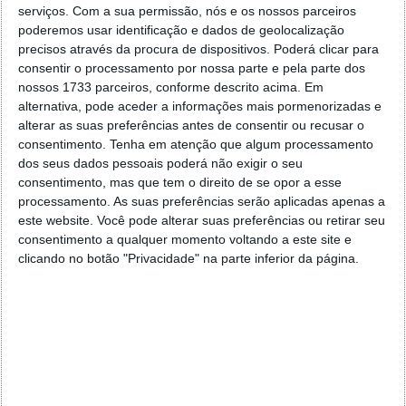
boot
serviços.
Com a sua permissão, nós e os nossos parceiros
poderemos usar identificação e dados de geolocalização
precisos através da procura de dispositivos. Poderá clicar para
consentir o processamento por nossa parte e pela parte dos
nossos 1733 parceiros, conforme descrito acima. Em
alternativa, pode aceder a informações mais pormenorizadas e
alterar as suas preferências antes de consentir ou recusar o
consentimento.
Tenha em atenção que algum processamento
dos seus dados pessoais poderá não exigir o seu
consentimento, mas que tem o direito de se opor a esse
processamento. As suas preferências serão aplicadas apenas a
este website. Você pode alterar suas preferências ou retirar seu
consentimento a qualquer momento voltando a este site e
clicando no botão "Privacidade" na parte inferior da página.
Comentários
4
sakura
10 de Dezembro de 2013 às 03:10
+ uma canbada de politicos.
na pratica ZERO.
um browser universal…..?