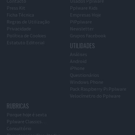
Contacto
Usados Pplware
Press Kit
Pplware Kids
Ficha Técnica
Empresas Hoje
Regras de Utilização
PiPplware
Privacidade
Newsletter
Política de Cookies
Grupos Facebook
Estatuto Editorial
UTILIDADES
Análises
Android
iPhone
Questionários
Windows Phone
Pack Raspberry Pi Pplware
Velocímetro do Pplware
RUBRICAS
Porque hoje é sexta
Pplware Classics…
Consultório