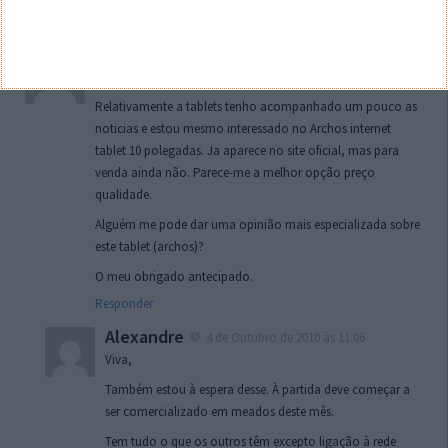
Responder
Luis M
4 de Outubro de 2010 às 10:57
Olá a todos
Relativamente a tablets tenho acompanhado um pouco as
noticias e estou mesmo interessado no Archos internet
tablet 10 polegadas. Ja aparece no site oficial, mas para
venda ainda não. Parece-me a melhor opção preço
qualidade.
Alguém me pode dar uma opinião mais especializada sobre
este tablet (archos)?
O meu obrigado antecipado.
Responder
Alexandre
4 de Outubro de 2010 às 11:06
Viva,
Também estou à espera desse. À partida deve começar a
ser comercializado em meados deste mês.
Tem tudo o que os outros têm excepto ligação à rede