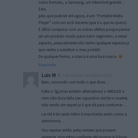
outro formato, a Samsung, um telemóvel grande…
Este,
pelo que pude ler até agora, é um “Portable Media
Player” com um ecrã decente (que é o que eu quero).
É difícil comparar com as outras ofertas porque parece
ser um produto virado para outro segmento, e nesse
aspecto, pessoalmente não tenho qualquer esperança
que venha a substituir o meu portátil.
De qualquer forma, a marca é uma boa marca.
Responder
Luis M
4 de Outubro de 2010 às 13:20
Bem, concordo com tudo o que dizes…
Falta o 3g,(mas existem alternativas) o AMOLED a
mim não fazia falta (ser capacitivo sim!!)e o market,
não sendo um expert ja li que dá para contornar…
Ler Hd e ter saida Hdmi é importante assim como a
autonomia…
Vou esperar então pelas reviews que possam
aparecer, mas estou confiante até porque ja li boas