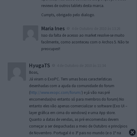
reviews de outros tablets desta marca.
Cumpts, obrigado pelo dialogo.
Maria Ines
4 de Outubro de 2010 às 13:26
Isso da falta de acesso ao market resolve-se muito
facilmente, como aconteceu com o Archos 5. Não te
preocupes!!
HyugaTS
4 de Outubro de 2010 às 11:34
Boas,
Já viram o ExoPC. Tem umas boas características
desenhadas com a ajuda da comunidade do forum
(
http://www.exopc.com/forum/
) e já vão nas pré
encomendas(no entanto só para membros do forum).No
entanto eles vão apenas comercializar o software (Exo UI –
layer gráfica em cima do windows) e uma App store.
Quanto a datas de vendas, as pré encomendas devem
começar a ser despachadas a meio de Outubro e princípios
de Novembro. Portugal é o 3º pais no mundo (e o 1º na