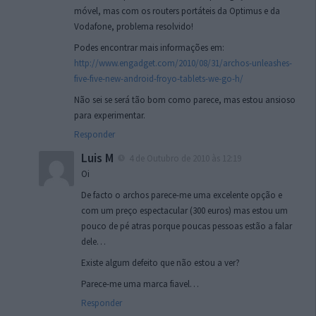
móvel, mas com os routers portáteis da Optimus e da
Vodafone, problema resolvido!
Podes encontrar mais informações em:
http://www.engadget.com/2010/08/31/archos-unleashes-
five-five-new-android-froyo-tablets-we-go-h/
Não sei se será tão bom como parece, mas estou ansioso
para experimentar.
Responder
Luis M
4 de Outubro de 2010 às 12:19
Oi
De facto o archos parece-me uma excelente opção e
com um preço espectacular (300 euros) mas estou um
pouco de pé atras porque poucas pessoas estão a falar
dele…
Existe algum defeito que não estou a ver?
Parece-me uma marca fiavel…
Responder