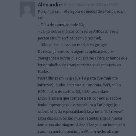
Alexandre
4 de Outubro de 2010 às 13:06
Pois, não sei… Até agora os únicos defeitos parecem
ser:
– Falta de conectividade 3G;
– Já há outras marcas com ecrãs AMOLED, e este
parece ser um ecrã capacitivo normal;
– Não vai ter acesso ao market da google.
De resto, já vem com algumas aplicações pré-
carregadas e outras que queiramos instalar temos que
ter o trabalho de arranjar métodos alternativos ao
Market.
Passa filmes em 720p (que é a parte que mais me
interessa), áudio, tem boa autonomia, WiFi, saída
HDMI, leitor de cartões SD, USB host e slave.
Estou à espera que comece a ser comercializado e
tenho esperança que nessa altura a EnGadget (ou
outros sites da especialidade) faça uma “full review”.
Estes dispositivos são muito recentes e cada marca
tem a sua abordagem. A Apple lançou um brinquedo
caro (na minha opinião), a HP, um netbook com