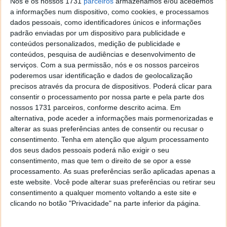
Nós e os nossos 1731
parceiros
armazenamos e/ou acedemos
a informações num dispositivo, como cookies, e processamos
dados pessoais, como identificadores únicos e informações
padrão enviadas por um dispositivo para publicidade e
conteúdos personalizados, medição de publicidade e
conteúdos, pesquisa de audiências e desenvolvimento de
serviços.
Com a sua permissão, nós e os nossos parceiros
poderemos usar identificação e dados de geolocalização
precisos através da procura de dispositivos. Poderá clicar para
consentir o processamento por nossa parte e pela parte dos
BLACKBERRY PLAYBOOK
nossos 1731 parceiros, conforme descrito acima. Em
alternativa, pode aceder a informações mais pormenorizadas e
A
BlackBerry
, marca da empresa canadiana RIM que
alterar as suas preferências antes de consentir ou recusar o
tem uma carreira de sucesso nos Estados Unidos,
consentimento.
Tenha em atenção que algum processamento
dentro da área de dispositivos móveis de
dos seus dados pessoais poderá não exigir o seu
comunicação ao nível profissional, viu neste
consentimento, mas que tem o direito de se opor a esse
segmento uma forte oportunidade de estender a sua
processamento. As suas preferências serão aplicadas apenas a
oferta. O projecto BlackBerry PlayBook,
anunciado
este website. Você pode alterar suas preferências ou retirar seu
há uma semana atrás
, tem muito bom aspecto e
consentimento a qualquer momento voltando a este site e
clicando no botão "Privacidade" na parte inferior da página.
certamente que a RIM não deixará o mercado
profissional sem um equipamento à altura. Segundo