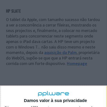
HP SLATE
O tablet da Apple, com tamanho sucesso não tardou
a ver a concorrência a cerrar fileiras, mostrando os
seus projectos e, finalmente, a colocar no mercado
tablets para concorrenciar neste segmento onde
apenas o iPad dava cartas. A HP teve um projecto
com o Windows 7... não saiu disso mesmo e neste
momento, depois da
aquisição da Palm
, proprietária
do WebOS, supõe-se que que a HP entrará nesta
corrida com um forte dispositivo.
Homepage
Damos valor à sua privacidade