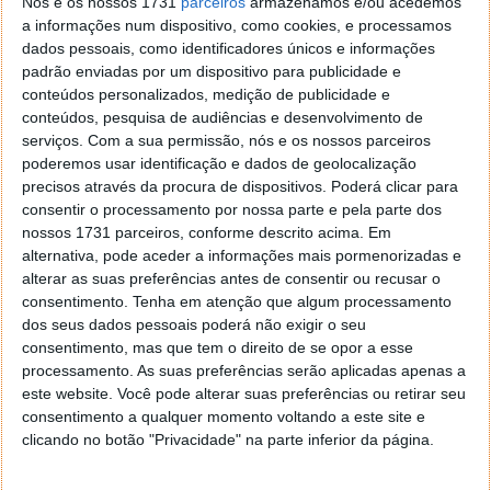
Nós e os nossos 1731
parceiros
armazenamos e/ou acedemos
Comentou Atsushi Osanai, professor da Universidade
a informações num dispositivo, como cookies, e processamos
de Waseda (Japão). No entanto, não é a única
dados pessoais, como identificadores únicos e informações
japonesa ligada ao caso.
padrão enviadas por um dispositivo para publicidade e
conteúdos personalizados, medição de publicidade e
conteúdos, pesquisa de audiências e desenvolvimento de
serviços.
Com a sua permissão, nós e os nossos parceiros
poderemos usar identificação e dados de geolocalização
precisos através da procura de dispositivos. Poderá clicar para
consentir o processamento por nossa parte e pela parte dos
nossos 1731 parceiros, conforme descrito acima. Em
alternativa, pode aceder a informações mais pormenorizadas e
alterar as suas preferências antes de consentir ou recusar o
consentimento.
Tenha em atenção que algum processamento
dos seus dados pessoais poderá não exigir o seu
consentimento, mas que tem o direito de se opor a esse
processamento. As suas preferências serão aplicadas apenas a
Japoneses poderão estar envolvidos na alta
este website. Você pode alterar suas preferências ou retirar seu
espionagem industrial
consentimento a qualquer momento voltando a este site e
clicando no botão "Privacidade" na parte inferior da página.
O portal Money.UDN.com refere que alguns dos