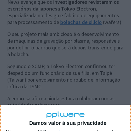
News avança que os
investigadores revistaram os
escritórios da japonesa Tokyo Electron
,
especializada no design e fabrico de equipamentos
para processamento de
bolachas de silício
(wafers).
O seu projeto mais ambicioso é o desenvolvimento
de máquinas de gravação por plasma, responsáveis
por definir o padrão que será depois transferido para
a bolacha.
Segundo o SCMP, a Tokyo Electron confirmou ter
despedido um funcionário da sua filial em Taipé
(Taiwan) por envolvimento no roubo de informação
crítica da TSMC.
A empresa afirma ainda estar a colaborar com as
autoridades taiwanesas.
O facto de a Tokyo Electron estar no centro
Damos valor à sua privacidade
deste incidente é um infortúnio.