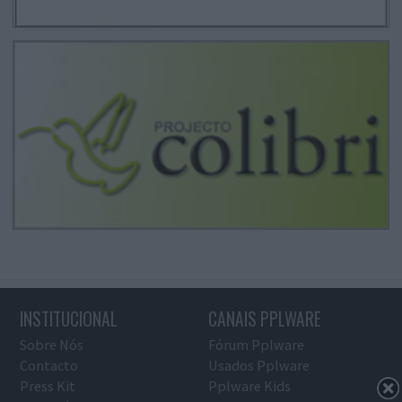
INSTITUCIONAL
CANAIS PPLWARE
Sobre Nós
Fórum Pplware
Contacto
Usados Pplware
Press Kit
Pplware Kids