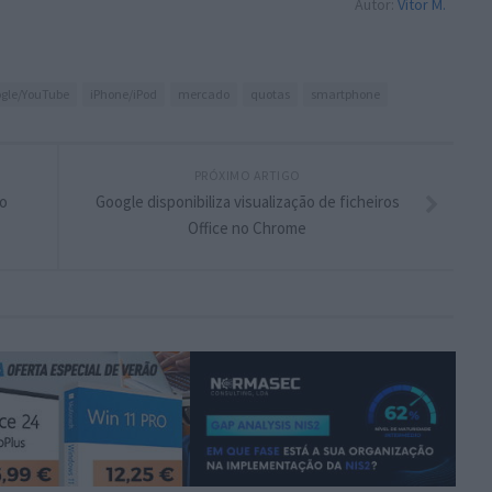
Autor:
Vítor M.
gle/YouTube
iPhone/iPod
mercado
quotas
smartphone
PRÓXIMO ARTIGO
do
Google disponibiliza visualização de ficheiros
Office no Chrome