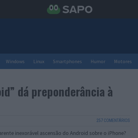
Windows
Linux
Smartphones
Humor
Motores
id” dá preponderância à
257 COMENTÁRIOS
arente inexorável ascensão do Android sobre o iPhone?