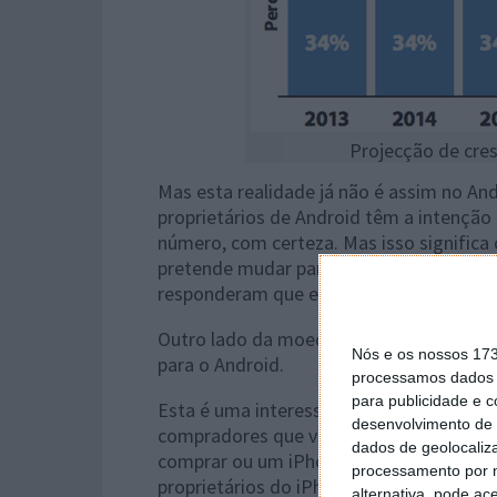
Projecção de cre
Mas esta realidade já não é assim no An
proprietários de Android têm a intençã
número, com certeza. Mas isso significa
pretende mudar para outra plataforma. A
responderam que estão a pensar mudar?
Outro lado da moeda: apenas 6% dos pr
Nós e os nossos 17
para o Android.
processamos dados p
para publicidade e 
Esta é uma interessante e significativa 
desenvolvimento de 
compradores que vão ter pela primeira 
dados de geolocaliza
comprar ou um iPhone ou um smartphone 
processamento por n
proprietários do iPhone irá superar os d
alternativa, pode ac