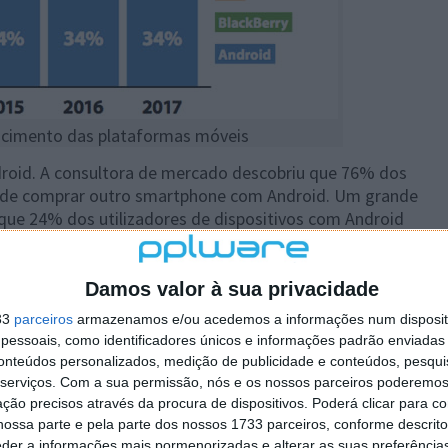
scimento das plataformas móveis
droid. A consultora de mercado descobriu que 76% dos
o de comprar outro smartphone com Android. Um grande
 que 24% dos utilizadores de dispositivos com Android
divinhe para onde a maioria desses futuros utilizadores
 Exacto, 18% pensa mudar para iPhone.
Damos valor à sua privacidade
oprietários de iPhone disseram que pretendem mudar
33
parceiros
armazenamos e/ou acedemos a informações num dispositi
essoais, como identificadores únicos e informações padrão enviadas 
conteúdos personalizados, medição de publicidade e conteúdos, pesqui
assimetria. E quando aplicada às primeiras compras, aos
serviços.
Com a sua permissão, nós e os nossos parceiros poderemos 
vez um smartphone, dois terços destes pretendem
ção precisos através da procura de dispositivos. Poderá clicar para co
com Android, não é difícil ver que o número de
ossa parte e pela parte dos nossos 1733 parceiros, conforme descrit
e Android, nos EUA, nos próximos anos, até 2015.
eder a informações mais pormenorizadas e alterar as suas preferência