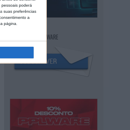
 pessoais poderá
s suas preferências
 consentimento a
da página.
NEWSLETTER PPLWARE