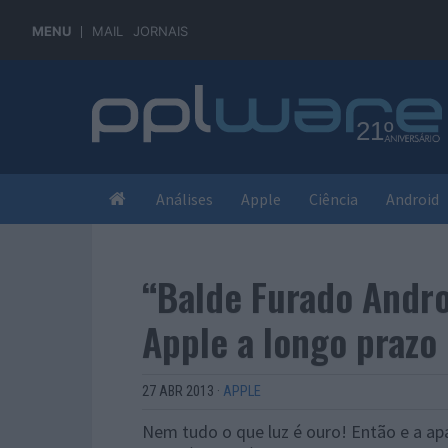
MENU
MAIL
JORNAIS
Análises
Apple
Ciência
Android
“Balde Furado Andro
Apple a longo prazo
27 ABR 2013
·
APPLE
Nem tudo o que luz é ouro! Então e a ap