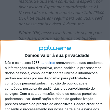
restrita. Se quiserem continuar a esperar, por
favor avisem. Esperamos autorização às 23...
Na verdade, é melhor à meia-noite Zulu (00:00
UTC). Se quiserem seguir para San Juan, será
por vossa conta e risco. Avisem-me.
Piloto
: “OK, nesse caso temos de seguir para
San Juan, porque não temos combustível
suficiente para esperar até às 00:00 para
decidir”.
Damos valor à sua privacidade
Controlador
: “Um minuto, Iberia 0379. Acabei
Nós e os nossos 1733
parceiros
armazenamos e/ou acedemos
de receber a informação de que nem sequer
a informações num dispositivo, como cookies, e processamos
podem recebê-lo em San Juan por falta de
dados pessoais, como identificadores únicos e informações
espaço, por isso vai ter de encontrar uma
padrão enviadas por um dispositivo para publicidade e
alternativa porque não pode entrar em San
conteúdos personalizados, medição de publicidade e
Juan devido a esse problema de espaço.
conteúdos, pesquisa de audiências e desenvolvimento de
serviços.
Com a sua permissão, nós e os nossos parceiros
Piloto
: “Mas você mencionou que Punta Cana
poderemos usar identificação e dados de geolocalização
está na mesma situação, certo? Porque essa
precisos através da procura de dispositivos. Poderá clicar para
era a nossa alternativa, por isso não sabemos
consentir o processamento por nossa parte e pela parte dos