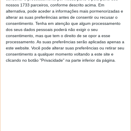
o que fazer.
nossos 1733 parceiros, conforme descrito acima. Em
alternativa, pode aceder a informações mais pormenorizadas e
Controlador
: “Iberia 0379, transmita”.
alterar as suas preferências antes de consentir ou recusar o
consentimento.
Tenha em atenção que algum processamento
Piloto
: “Estamos a pensar em seguir para San
dos seus dados pessoais poderá não exigir o seu
Juan declarando uma emergência, há alguma
consentimento, mas que tem o direito de se opor a esse
possibilidade?
processamento. As suas preferências serão aplicadas apenas a
Controlador
: “Iberia 0379, por agora estão
este website. Você pode alterar suas preferências ou retirar seu
consentimento a qualquer momento voltando a este site e
autorizados a ir para o aeroporto de San Juan
clicando no botão "Privacidade" na parte inferior da página.
e, mais uma vez, como já disse, se vão passar
por esse espaço aéreo será por vossa conta e
risco”.
Piloto
: “Então, agora queremos ir para San
Juan, podemos seguir para San Juan?
Controlador
: “Iberia 0379, afirmativo,
autorizado para San Juan por agora. Mas se
vão passar pela República Dominicana, terão
de declarar uma emergência; foi o que me
disse o meu supervisor. Se vão aterrar em San