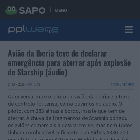
MENU
Avião da Iberia teve de declarar
emergência para aterrar após explosão
de Starship (áudio)
21 JAN 2025
·
NOTÍCIAS
4 COMENTÁRIOS
A conversa entre o piloto do avião da Iberia e a torre
de controlo foi tensa, como ouvimos no áudio. O
piloto, com 283 almas a bordo, insiste que tem de
aterrar. A chuva de fragmentos de Starship obrigou
os aviões comerciais a desviarem-se, mas nem todos
tinham combustível suficiente. Um Airbus A330-200
que efetuava o voo 379 entre Madrid e San Juan foi