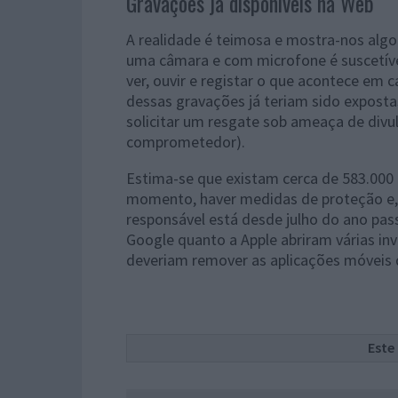
Gravações já disponíveis na Web
A realidade é teimosa e mostra-nos algo 
uma câmara e com microfone é suscetíve
ver, ouvir e registar o que acontece em 
dessas gravações já teriam sido exposta
solicitar um resgate sob ameaça de divu
comprometedor).
Estima-se que existam cerca de 583.000 
momento, haver medidas de proteção e, p
responsável está desde julho do ano pas
Google quanto a Apple abriram várias in
deveriam remover as aplicações móveis 
Este