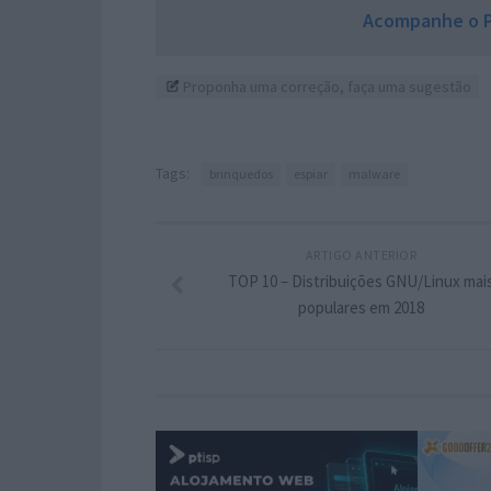
Acompanhe o P
Proponha uma correção, faça uma sugestão
Tags:
brinquedos
espiar
malware
ARTIGO ANTERIOR
TOP 10 – Distribuições GNU/Linux mai
populares em 2018