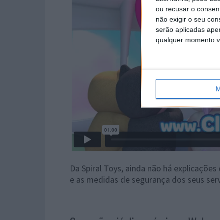
ou recusar o consen
não exigir o seu co
serão aplicadas apen
qualquer momento vol
M
Da Spiral Toys, ainda não há explicações
e as medidas de segurança dos seus serv