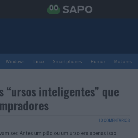
Windows
Linux
Smartphones
Humor
Motores
s “ursos inteligentes” que
ompradores
10 COMENTÁRIOS
vam ser. Antes um pião ou um urso era apenas isso