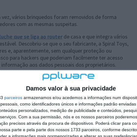
ta vez, vários brinquedos foram removidos de forma
dedores com as mesmas suspeitas.
uche que se liga ao router
de casa e que integra vários
estável. Descobriu-se que o seu fabricante, a Spiral Toys,
res e, aparentemente, sem qualquer proteção ou
o isco para hackers que poderiam facilmente ter acesso
a informação aos dados pessoais dos proprietários.
rnaram públicos, prometeu adotar medidas com
ssim, e gigantes como a
Amazon
decidiram retirá-los do
Damos valor à sua privacidade
losso de Jeff Bezos foi a ignição para que outras lojas
ais está o eBay.
33
parceiros
armazenamos e/ou acedemos a informações num dispositi
essoais, como identificadores únicos e informações padrão enviadas 
conteúdos personalizados, medição de publicidade e conteúdos, pesqui
serviços.
Com a sua permissão, nós e os nossos parceiros poderemos 
ção precisos através da procura de dispositivos. Poderá clicar para co
ossa parte e pela parte dos nossos 1733 parceiros, conforme descrit
eder a informações mais pormenorizadas e alterar as suas preferência