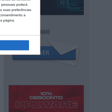
 pessoais poderá
s suas preferências
 consentimento a
da página.
NEWSLETTER PPLWARE