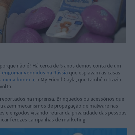
, porque não é! Há cerca de 5 anos demos conta de um
e engomar vendidos na Rússia
que espiavam as casas
s numa boneca
, a My Friend Cayla, que também trazia
volta.
 reportados na imprensa. Brinquedos ou acessórios que
z, trazem mecanismos de propagação de malware nas
es e engodos visando retirar da privacidade das pessoas
bricar ferozes campanhas de marketing.