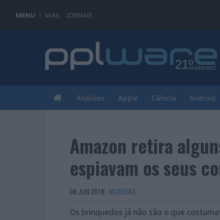
MENU
MAIL
JORNAIS
Análises
Apple
Ciência
Android
Amazon retira algun
espiavam os seus c
08 JUN 2018
·
NOTÍCIAS
Os brinquedos já não são o que costuma