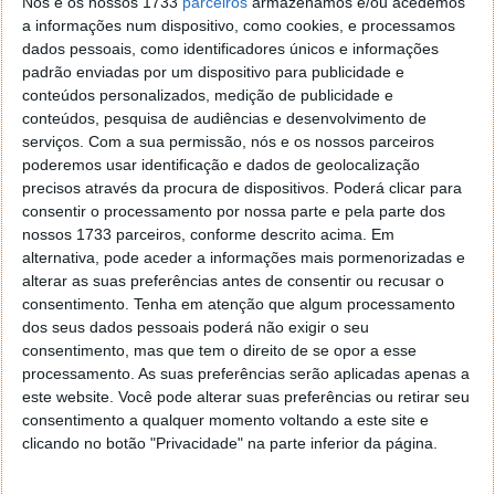
Nós e os nossos 1733
parceiros
armazenamos e/ou acedemos
a informações num dispositivo, como cookies, e processamos
dados pessoais, como identificadores únicos e informações
padrão enviadas por um dispositivo para publicidade e
conteúdos personalizados, medição de publicidade e
conteúdos, pesquisa de audiências e desenvolvimento de
serviços.
Com a sua permissão, nós e os nossos parceiros
poderemos usar identificação e dados de geolocalização
precisos através da procura de dispositivos. Poderá clicar para
consentir o processamento por nossa parte e pela parte dos
nossos 1733 parceiros, conforme descrito acima. Em
Tubos de
quimberlito com diamantes
foram
alternativa, pode aceder a informações mais pormenorizadas e
identificados nos anos 1970, mas continuam por
alterar as suas preferências antes de consentir ou recusar o
consentimento.
Tenha em atenção que algum processamento
explorar devido às enormes dificuldades logísticas.
dos seus dados pessoais poderá não exigir o seu
consentimento, mas que tem o direito de se opor a esse
Do ponto de vista geológico, é raro uma única região
processamento. As suas preferências serão aplicadas apenas a
ter passado pelos três principais processos que
este website. Você pode alterar suas preferências ou retirar seu
geram recursos naturais: formação de montanhas,
consentimento a qualquer momento voltando a este site e
rifteamento da crosta e atividade vulcânica.
clicando no botão "Privacidade" na parte inferior da página.
Minerais críticos e terras raras