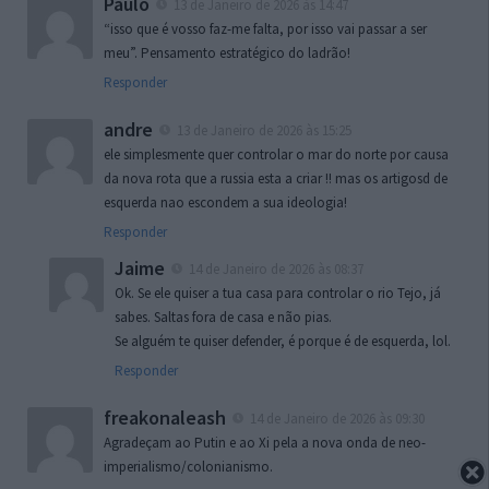
Paulo
13 de Janeiro de 2026 às 14:47
“isso que é vosso faz-me falta, por isso vai passar a ser
meu”. Pensamento estratégico do ladrão!
Responder
andre
13 de Janeiro de 2026 às 15:25
ele simplesmente quer controlar o mar do norte por causa
da nova rota que a russia esta a criar !! mas os artigosd de
esquerda nao escondem a sua ideologia!
Responder
Jaime
14 de Janeiro de 2026 às 08:37
Ok. Se ele quiser a tua casa para controlar o rio Tejo, já
sabes. Saltas fora de casa e não pias.
Se alguém te quiser defender, é porque é de esquerda, lol.
Responder
freakonaleash
14 de Janeiro de 2026 às 09:30
Agradeçam ao Putin e ao Xi pela a nova onda de neo-
imperialismo/colonianismo.