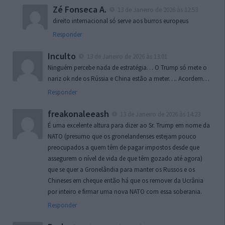
Zé Fonseca A.
13 de Janeiro de 2026 às 12:53
direito internacional só serve aos burros europeus
Responder
Inculto
13 de Janeiro de 2026 às 13:01
Ninguém percebe nada de estratégia… O Trump só mete o
nariz ok nde os Rússia e China estão a meter…. Acordem…
Responder
freakonaleeash
13 de Janeiro de 2026 às 14:23
É uma excelente altura para dizer ao Sr. Trump em nome da
NATO (presumo que os gronelandenses estejam pouco
preocupados a quem têm de pagar impostos desde que
assegurem o nível de vida de que têm gozado até agora)
que se quer a Gronelândia para manter os Russos e os
Chineses em cheque então há que os remover da Ucrânia
por inteiro e firmar uma nova NATO com essa soberania.
Responder