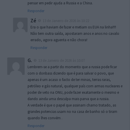
pensar em pedir ajuda a Russia e a China.
Responder
Zé
13 de Janeiro de 2026 às 10:22
Era o que haviam de fazer e metiam os EUA na linha!!!!
Não tem outra saída, apostaram anos e anos no cavalo
errado, agora aguenta e não chora!
Responder
G.
13 de Janeiro de 2026 às 10:07
Lembrem-se a partir do momento que a russia pode ficar
com o donbass dizendo que é para salvar o povo, que
apenas é um acaso o facto de ter minas, terras raras,
petróleo e gás natural, qualquer país com armas nucleares e
poder de veto na ONU, pode fazer exatamente o mesmo e
dando ainda uma desculpa mais parva que a russia.
A verdade é que o papel que assinam chamo tratado, as
grandes potencias usam no na casa de banho só o tiram
quando lhes convém .
Responder