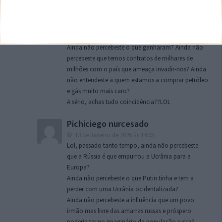
Eu
13 de Janeiro de 2026 às 12:55
Lol, passado tanto tempo, ainda não percebeste
que os EUA é que empurraram a UE para a Ucrânia?
Ainda não percebeste o que ganharam? Ainda não
percebeste que temos contratos de milhares de
milhões com o país que ameaça invadir-nos? Ainda
não entendeste a quem estamos a comprar petróleo
e gás muito mais caro?
A sério, achas tudo coincidência??LOL
Pichiciego nurcesado
13 de Janeiro de 2026 às 14:05
Lol, passado tanto tempo, ainda não percebeste
que a Rússia é que empurrou a Ucrânia para a
Europa?
Ainda não percebeste o que Putin tinha e tem a
perder com uma Ucrânia ocidentalizada?
Ainda não percebeste a influência que um povo
irmão mas livre das amarras russas e próspero
poderia ter no imaginário da população russa?