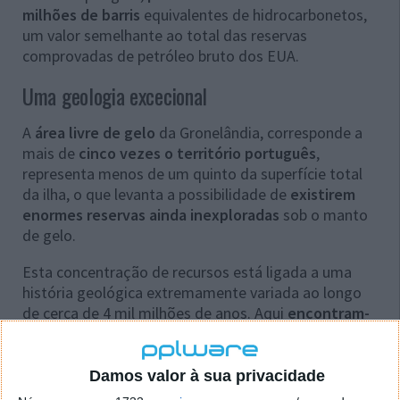
milhões de barris
equivalentes de hidrocarbonetos,
um valor semelhante ao total das reservas
comprovadas de petróleo bruto dos EUA.
Uma geologia excecional
A
área livre de gelo
da Gronelândia, corresponde a
mais de
cinco vezes o território português
,
representa menos de um quinto da superfície total
da ilha, o que levanta a possibilidade de
existirem
enormes reservas ainda inexploradas
sob o manto
de gelo.
Esta concentração de recursos está ligada a uma
história geológica extremamente variada ao longo
de cerca de 4 mil milhões de anos. Aqui
encontram-
se algumas das rochas mais antigas da Terra
, bem
como blocos de ferro nativo de grandes dimensões.
Damos valor à sua privacidade