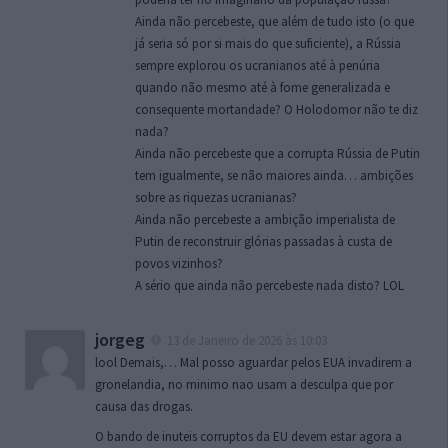
Ainda não percebeste, que além de tudo isto (o que
já seria só por si mais do que suficiente), a Rússia
sempre explorou os ucranianos até à penúria
quando não mesmo até à fome generalizada e
consequente mortandade? O Holodomor não te diz
nada?
Ainda não percebeste que a corrupta Rússia de Putin
tem igualmente, se não maiores ainda… ambições
sobre as riquezas ucranianas?
Ainda não percebeste a ambição imperialista de
Putin de reconstruir glórias passadas à custa de
povos vizinhos?
A sério que ainda não percebeste nada disto? LOL
jorgeg
13 de Janeiro de 2026 às 10:03
lool Demais,… Mal posso aguardar pelos EUA invadirem a
gronelandia, no minimo nao usam a desculpa que por
causa das drogas.
O bando de inuteis corruptos da EU devem estar agora a