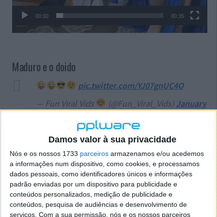
00:00
00:35
Maduro e o doido
pic.twitter.com/YJ07gnUC4O
— Fun Viral Vids
(@Fun_Viral_Vids)
January
5, 2026
Damos valor à sua privacidade
Vamos à aula de hoje
Nós e os nossos 1733
parceiros
armazenamos e/ou acedemos
a informações num dispositivo, como cookies, e processamos
dados pessoais, como identificadores únicos e informações
padrão enviadas por um dispositivo para publicidade e
conteúdos personalizados, medição de publicidade e
conteúdos, pesquisa de audiências e desenvolvimento de
serviços.
Com a sua permissão, nós e os nossos parceiros