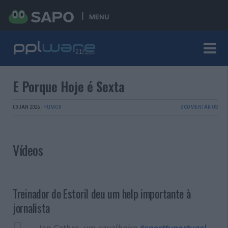
MENU
E Porque Hoje é Sexta
09 JAN 2026
·
HUMOR
2 COMENTÁRIOS
Vídeos
Treinador do Estoril deu um help importante à
jornalista
Ian Cathro, um cavalheiro
#sporttvportugal