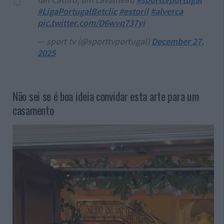
#LigaPortugalBetclic
#estoril
#alverca
pic.twitter.com/D6wvq737yi
— sport tv (@sporttvportugal)
December 27,
2025
Não sei se é boa ideia convidar esta arte para um
casamento
Reprodutor
de
vídeo