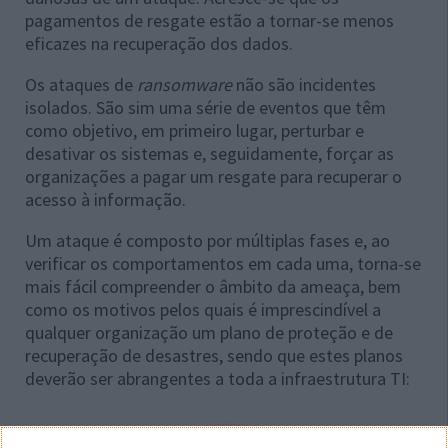
pagamentos de resgate estão a tornar-se menos
eficazes na recuperação dos dados.
Os ataques de
ransomware
não são incidentes
isolados. São sim uma série de eventos que têm
como objetivo, em primeiro lugar, perturbar e
desativar os sistemas e, seguidamente, forçar as
organizações a pagar um resgate para recuperar o
acesso à informação.
Um ataque é composto por múltiplas fases e, ao
verificar os comportamentos em cada uma, torna-se
mais fácil compreender o âmbito da ameaça, bem
como os motivos pelos quais é imprescindível a
qualquer organização um plano de proteção e de
recuperação de desastres, sendo que estes planos
deverão ser abrangentes a toda a infraestrutura TI: