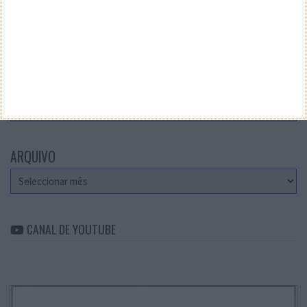
Teste a velocidade da sua Internet
CATEGORIAS
Categorias
ARQUIVO
Arquivo
CANAL DE YOUTUBE