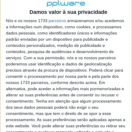
Damos valor à sua privacidade
Nós e os nossos 1733
parceiros
armazenamos e/ou acedemos
a informações num dispositivo, como cookies, e processamos
dados pessoais, como identificadores únicos e informações
padrão enviadas por um dispositivo para publicidade e
conteúdos personalizados, medição de publicidade e
conteúdos, pesquisa de audiências e desenvolvimento de
serviços.
Com a sua permissão, nós e os nossos parceiros
As soluções de armazenamento devem garantir, não
poderemos usar identificação e dados de geolocalização
só, a capacidade de guardar os dados, mas também
precisos através da procura de dispositivos. Poderá clicar para
de os proteger. O armazenamento é a última linha de
consentir o processamento por nossa parte e pela parte dos
defesa e também o último recurso que se pode
nossos 1733 parceiros, conforme descrito acima. Em
utilizar para recuperação dos dados em caso de um
alternativa, pode aceder a informações mais pormenorizadas e
alterar as suas preferências antes de consentir ou recusar o
ataque bem-sucedido
consentimento.
Tenha em atenção que algum processamento
Segundo informações da
Huawei
devemos:
dos seus dados pessoais poderá não exigir o seu
consentimento, mas que tem o direito de se opor a esse
Combinar os recursos e as competências das
processamento. As suas preferências serão aplicadas apenas a
este website. Você pode alterar suas preferências ou retirar seu
diferentes equipas (armazenamento, segurança,
consentimento a qualquer momento voltando a este site e