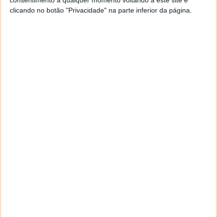
redes e sistemas), para obter a solução
clicando no botão "Privacidade" na parte inferior da página.
abrangente necessária;
Proteger a última linha de defesa com soluções
de armazenamento que tenham funcionalidades
de proteção contra o
ransomware
.
Para criar uma solução abrangente de proteção
contra
ransomware
, as organizações precisam de:
Atribuir prioridades aos seus dados de acordo
com níveis de SLA (Service Level Agreement);
Implementar mecanismos de imutabilidade e
garantir cópias
offline
“limpas” para assegurar a
capacidade de recuperação.