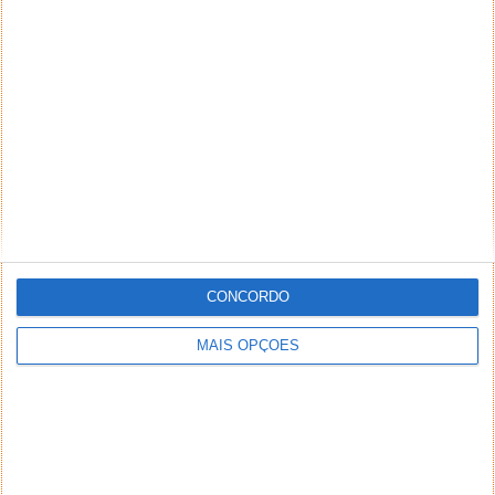
Responder
DEIXE UM COMENTÁRIO
Comentário
CONCORDO
*
*
Nome
Email
MAIS OPÇÕES
Notifique-me de novos comentários por e-mail.
Também se pode
inscrever
sem comentar.