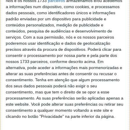
Nós e os nossos 1733
parceiros
armazenamos e/ou acedemos
Conforme o comunicado, sem nenhuma alteração na
a informações num dispositivo, como cookies, e processamos
arquitetura, a tecnologia do Figure 02 aprendeu a
dados pessoais, como identificadores únicos e informações
pegar e empilhar toalhas, ajustar estratégias de
padrão enviadas por um dispositivo para publicidade e
dobragem, recuperar de erros de várias escolhas e
conteúdos personalizados, medição de publicidade e
conteúdos, pesquisa de audiências e desenvolvimento de
usar habilidades de manipulação delicada. Estes
serviços.
Com a sua permissão, nós e os nossos parceiros
foram os principais resultados:
poderemos usar identificação e dados de geolocalização
precisos através da procura de dispositivos. Poderá clicar para
Uma novidade para os humanoides
: esta é a
consentir o processamento por nossa parte e pela parte dos
primeira vez que um robô humanoide com mãos
nossos 1733 parceiros, conforme descrito acima. Em
com vários dedos dobra roupa de forma
alternativa, pode aceder a informações mais pormenorizadas e
totalmente autónoma usando uma rede neural
alterar as suas preferências antes de consentir ou recusar o
de ponta a ponta.
consentimento.
Tenha em atenção que algum processamento
Mesma arquitetura, apenas alteração de dados
:
dos seus dados pessoais poderá não exigir o seu
a mesma arquitetura Helix que resolveu tarefas
consentimento, mas que tem o direito de se opor a esse
logísticas foi aplicada diretamente à dobragem
processamento. As suas preferências serão aplicadas apenas a
de roupa - sem modificações no modelo ou nos
este website. Você pode alterar suas preferências ou retirar seu
consentimento a qualquer momento voltando a este site e
hiperparâmetros de treino. A única adição foi o
clicando no botão "Privacidade" na parte inferior da página.
conjunto de dados.
Interação multimodal natural
: além de dobrar, o