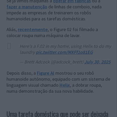
Se já vimos máquinas a
operar em fábricas
ou a
fazer a manutenção
de linhas de comboio, nada
impede as empresas de treinarem os robôs
humanoides para as tarefas domésticas.
Aliás,
recentemente
, o Figure 02 foi filmado a
colocar roupa numa máquina de lavar.
Here's a F.02 in my home, using Helix to do my
laundry
pic.twitter.com/MXFf1o81EG
— Brett Adcock (@adcock_brett)
July 30, 2025
Depois disso, a
Figure AI
mostrou o seu robô
humanoide autónomo, equipado com um sistema de
linguagem visual chamado
Helix
, a dobrar roupa,
numa demonstração da sua nova habilidade.
Uma tarefa doméstica que pode ser deixada