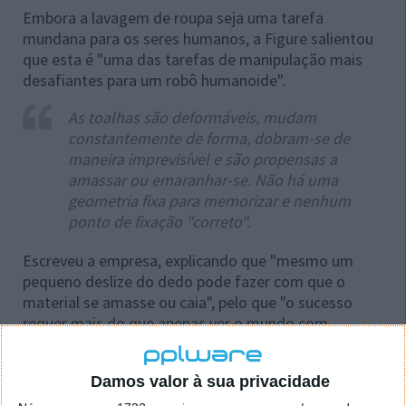
Embora a lavagem de roupa seja uma tarefa
mundana para os seres humanos, a Figure salientou
que esta é "uma das tarefas de manipulação mais
desafiantes para um robô humanoide".
As toalhas são deformáveis, mudam
constantemente de forma, dobram-se de
maneira imprevisível e são propensas a
amassar ou emaranhar-se. Não há uma
geometria fixa para memorizar e nenhum
ponto de fixação "correto".
Escreveu a empresa, explicando que "mesmo um
pequeno deslize do dedo pode fazer com que o
material se amasse ou caia", pelo que "o sucesso
requer mais do que apenas ver o mundo com
precisão... exige um controlo fino e coordenado dos
dedos para traçar bordas, apertar cantos, alisar
Damos valor à sua privacidade
superfícies e adaptar-se em tempo real".