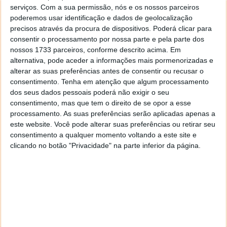
serviços.
Com a sua permissão, nós e os nossos parceiros
poderemos usar identificação e dados de geolocalização
precisos através da procura de dispositivos. Poderá clicar para
Xiaomi tem muito para mostrar
consentir o processamento por nossa parte e pela parte dos
nossos 1733 parceiros, conforme descrito acima. Em
Uma questão está a ser levantada e será
alternativa, pode aceder a informações mais pormenorizadas e
interessante ver como a Xiaomi reage ou consegue
alterar as suas preferências antes de consentir ou recusar o
ultrapassar. O Wear OS é conhecido por ter uma
consentimento.
Tenha em atenção que algum processamento
dos seus dados pessoais poderá não exigir o seu
gestão de energia mais limitada e consumos mais
consentimento, mas que tem o direito de se opor a esse
elevados. A marca habituou a relógios com suporte
processamento. As suas preferências serão aplicadas apenas a
de bateria para vários dias, algo que provavelmente
este website. Você pode alterar suas preferências ou retirar seu
não vai acontecer.
consentimento a qualquer momento voltando a este site e
clicando no botão "Privacidade" na parte inferior da página.
Sendo uma proposta que está ainda numa fase de
desenvolvimento, é ainda cedo para se saber mais
sobre este smartwatch. No entanto, a Xiaomi deverá
voltar a apostar no Wear OS 3 e assim reforça o que a
Google traz para o seu ecossistema.