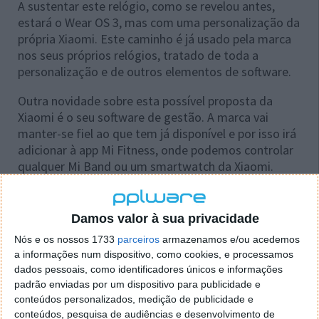
A sustentar este relógio, como se revelou antes,
estará o Wear OS 3, mas com uma personalização da
própria Xiaomi. Este caminho é já usado pela marca
nos seus próprios relógios, tratado de toda a
personalização e de outros elementos de software.
Outra novidade sobre esta possível proposta da
Xiaomi é o seu software de gestão. A marca vai
manter-se fiel ao que tem já disponível e por isso irá
adicionar à app Mi Fitness, onde podemos controlar
qualquer Mi Band ou um smartwatch da Xiaomi.
Damos valor à sua privacidade
Nós e os nossos 1733
parceiros
armazenamos e/ou acedemos
a informações num dispositivo, como cookies, e processamos
dados pessoais, como identificadores únicos e informações
padrão enviadas por um dispositivo para publicidade e
conteúdos personalizados, medição de publicidade e
conteúdos, pesquisa de audiências e desenvolvimento de