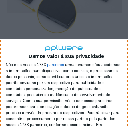
O preço do Samsung Galaxy Note 10... que
Damos valor à sua privacidade
afinal até já é o esperado
Nós e os nossos 1733
parceiros
armazenamos e/ou acedemos
a informações num dispositivo, como cookies, e processamos
dados pessoais, como identificadores únicos e informações
Pois bem, hoje surgiram
novos rumores
em torno
padrão enviadas por um dispositivo para publicidade e
dos possíveis preços do Note 10 e da sua versão Plus
conteúdos personalizados, medição de publicidade e
para a Europa. A fonte é relativamente fiável,
conteúdos, pesquisa de audiências e desenvolvimento de
considerando o seu passado e realmente os preços
serviços.
Com a sua permissão, nós e os nossos parceiros
lançados parecem fazer bastante sentido, para quem
poderemos usar identificação e dados de geolocalização
conhece o mercado.
precisos através da procura de dispositivos. Poderá clicar para
consentir o processamento por nossa parte e pela parte dos
Assim, o Note10 deverá chegar ao mercado por 999
nossos 1733 parceiros, conforme descrito acima. Em