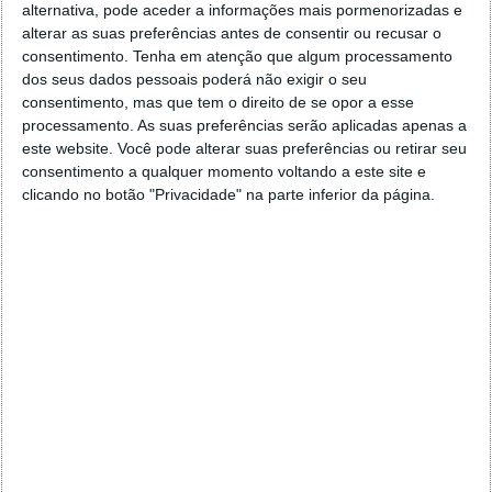
€. Já o Note10+ é indicado que entre no mercado
alternativa, pode aceder a informações mais pormenorizadas e
com um preço base de 1149 €. Para ambos os casos é
alterar as suas preferências antes de consentir ou recusar o
indicado um armazenamento interno de 256 GB
consentimento.
Tenha em atenção que algum processamento
nestas versões de entrada.
dos seus dados pessoais poderá não exigir o seu
consentimento, mas que tem o direito de se opor a esse
processamento. As suas preferências serão aplicadas apenas a
este website. Você pode alterar suas preferências ou retirar seu
consentimento a qualquer momento voltando a este site e
clicando no botão "Privacidade" na parte inferior da página.
Recordado os últimos lançamentos, o Galaxy 10 foi
lançado ao mercado com 128 GB por 999 €. Como tal,
faz sentido que esta versão melhorada, com mais
armazenamento, surja com preço semelhante.