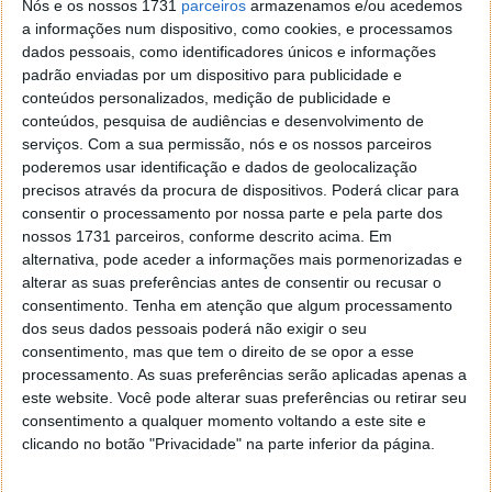
O mercado já conta com vários modelos de
Nós e os nossos 1731
parceiros
armazenamos e/ou acedemos
carregadores sem fios de várias marcas, e esta
a informações num dispositivo, como cookies, e processamos
tecnologia está cada vez mais robusta. Contudo na
dados pessoais, como identificadores únicos e informações
padrão enviadas por um dispositivo para publicidade e
prática, os carregadores deste género necessitam
conteúdos personalizados, medição de publicidade e
ser encostados aos smartphones para realizarem o
conteúdos, pesquisa de audiências e desenvolvimento de
carregamento.
serviços.
Com a sua permissão, nós e os nossos parceiros
poderemos usar identificação e dados de geolocalização
Na publicação, a Motorola explica que:
precisos através da procura de dispositivos. Poderá clicar para
consentir o processamento por nossa parte e pela parte dos
Uma nova geração da tecnologia de
nossos 1731 parceiros, conforme descrito acima. Em
carregamento à distância da Motorola foi
alternativa, pode aceder a informações mais pormenorizadas e
lançada oficialmente. Não requer cabos de
alterar as suas preferências antes de consentir ou recusar o
carregamento e não está limitada ao local de
consentimento.
Tenha em atenção que algum processamento
alimentação. A "phased array" é composta
dos seus dados pessoais poderá não exigir o seu
por 1.600 antenas e pode carregar 4
consentimento, mas que tem o direito de se opor a esse
dispositivos ao mesmo tempo, mesmo que
processamento. As suas preferências serão aplicadas apenas a
estejam bloqueados.
este website. Você pode alterar suas preferências ou retirar seu
consentimento a qualquer momento voltando a este site e
Segundo algumas fontes, as grandes dimensões do
clicando no botão "Privacidade" na parte inferior da página.
carregador sugerem que este seja direcionado para