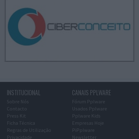
INSTITUCIONAL
CANAIS PPLWARE
Sobre Nós
Fórum Pplware
Contacto
Usados Pplware
Press Kit
Pplware Kids
Ficha Técnica
Empresas Hoje
Regras de Utilização
PiPplware
Privacidade
Newsletter