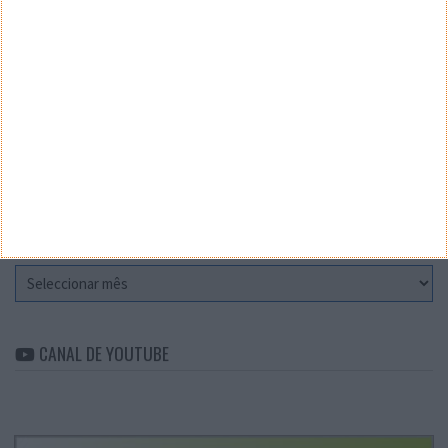
Teste a velocidade da sua Internet
CATEGORIAS
Categorias
ARQUIVO
Arquivo
CANAL DE YOUTUBE