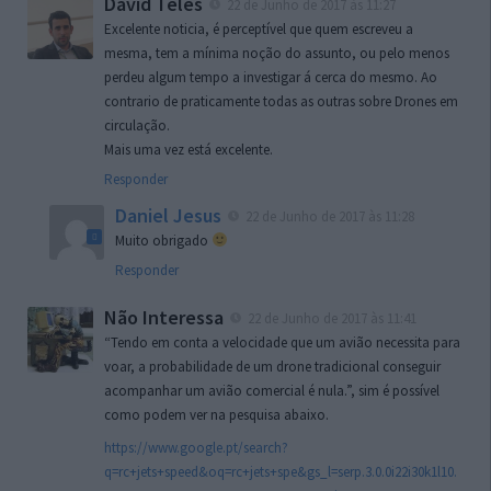
David Teles
22 de Junho de 2017 às 11:27
Excelente noticia, é perceptível que quem escreveu a
mesma, tem a mínima noção do assunto, ou pelo menos
perdeu algum tempo a investigar á cerca do mesmo. Ao
contrario de praticamente todas as outras sobre Drones em
circulação.
Mais uma vez está excelente.
Responder
Daniel Jesus
22 de Junho de 2017 às 11:28
Muito obrigado
Responder
Não Interessa
22 de Junho de 2017 às 11:41
“Tendo em conta a velocidade que um avião necessita para
voar, a probabilidade de um drone tradicional conseguir
acompanhar um avião comercial é nula.”, sim é possível
como podem ver na pesquisa abaixo.
https://www.google.pt/search?
q=rc+jets+speed&oq=rc+jets+spe&gs_l=serp.3.0.0i22i30k1l10.