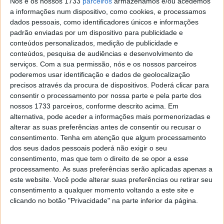
Nós e os nossos 1733
parceiros
armazenamos e/ou acedemos
Multirotor
a informações num dispositivo, como cookies, e processamos
dados pessoais, como identificadores únicos e informações
Este é o tipo mais comum de drones, sendo o mais
padrão enviadas por um dispositivo para publicidade e
usado dentro das marcas mais conhecidas, como DJI,
conteúdos personalizados, medição de publicidade e
Parrot ou 3D Robotics. Um claro exemplo deste tipo
conteúdos, pesquisa de audiências e desenvolvimento de
serviços.
Com a sua permissão, nós e os nossos parceiros
de drone é o DJI Mavic Pro, que já analisamos
aqui
.
poderemos usar identificação e dados de geolocalização
precisos através da procura de dispositivos. Poderá clicar para
consentir o processamento por nossa parte e pela parte dos
nossos 1733 parceiros, conforme descrito acima. Em
alternativa, pode aceder a informações mais pormenorizadas e
alterar as suas preferências antes de consentir ou recusar o
consentimento.
Tenha em atenção que algum processamento
dos seus dados pessoais poderá não exigir o seu
consentimento, mas que tem o direito de se opor a esse
processamento. As suas preferências serão aplicadas apenas a
este website. Você pode alterar suas preferências ou retirar seu
consentimento a qualquer momento voltando a este site e
clicando no botão "Privacidade" na parte inferior da página.