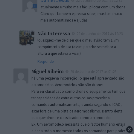
Daniel Jesus
22 de Junho de 2017 às 12:31
atualmente é muito mais fácil pilotar com um drone.
Claro que também é preciso saber, mas tem muito
mais automatismos e ajudas
Não Interessa
22 de Junho de 2017 às 12:23
lol esqueci-me de dizer que o meu avião tem 1,7m
comprimento de asa (assim percebe-se melhor a
altura a que estava a voar)
Responder
Miguel Ribeiro
29 de Junho de 2017 às 01:25
há uma pequena incorreção, o que está apresentado são
aeromodelos. Aeromodelos não são drones
Para ser classificado como drone o equipamento tem que
ter capacidade de entre outras coisas proceder a
comandos automaticamente, e ainda segundo o ICAO,
estar fora de uma pista de aeromodelismo. Dentro desta
qualquer drone é classificado como aeromodelo.
Ex. Um aeromodelo necessita que o factor humano esteja
a dar a todo o momento todos os comandos para poder