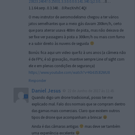
23823.24047.0.25031.3.3.0.0.0.0.141.340.1j2.3.0
….0…
1.1.64.serp..0.3.340…0.RwzXrvhC4QI
O meu instrutor de aeromodelismo chegou a ter vários
jatos semelhantes que a meio gás davam 200km/h, certo
que para aterrar usava 400m de pista, mas não deixava de
ser fixe ver passagens à pista a 300km/h ou mais com fumo
e a subir direito às nuvens de seguida
Bonús: fica aqui um video que fiz à uns anos (a câmera não
é de FPV, é só gravação, mantive sempre Line of sight com
ele e em plenas condições de segurança)
https://www.youtube.com/watch?v=Kb6353l2WU8
Responder
Daniel Jesus
22 de Junho de 2017 às 11:45
Quando digo um drone tradicional, posso ter-me
explicado mal. Falo dos normais que se compram dentro
das gamas mais comerciais. Claro que existem outros
tipos de drone que acompanham a brincar
Ainda é das câmaras antigas
mas deve ser também
uma experiência excelente