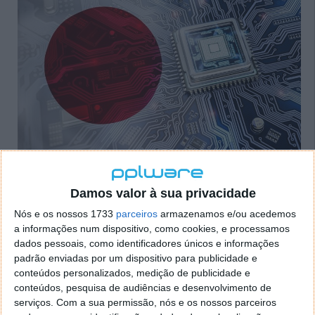
Do lado japonês empresas como a Tokyo Electron
(semicondutores) e a Nikon Corp (ótica e imagem)
Damos valor à sua privacidade
serão alguns exemplos a bloquear os negócios e a
Nós e os nossos 1733
parceiros
armazenamos e/ou acedemos
venda de produtos ao país chinês, juntamente com a
a informações num dispositivo, como cookies, e processamos
poderosa holandesa ASML, líder no fabrico de
dados pessoais, como identificadores únicos e informações
máquinas EUV (Ultra Violeta Extrema).
padrão enviadas por um dispositivo para publicidade e
conteúdos personalizados, medição de publicidade e
À semelhança dos EUA, estes dois países justificam
conteúdos, pesquisa de audiências e desenvolvimento de
as medidas como uma forma de tentar impedir que a
serviços.
Com a sua permissão, nós e os nossos parceiros
China desenvolva chips avançados que possam ser