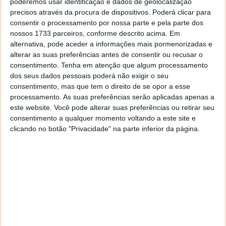
poderemos usar identificação e dados de geolocalização
usados para fins militares.
precisos através da procura de dispositivos. Poderá clicar para
consentir o processamento por nossa parte e pela parte dos
Para já as informações sobre este assunto ainda são
nossos 1733 parceiros, conforme descrito acima. Em
escassas, mas seguramente que este é um tema que
alternativa, pode aceder a informações mais pormenorizadas e
fará correr 'muita água'. Outros detalhes revelados
alterar as suas preferências antes de consentir ou recusar o
anteriromente
mostram
que o Japão está a apostar
consentimento.
Tenha em atenção que algum processamento
dos seus dados pessoais poderá não exigir o seu
na indústria e quer ter chips de 2 nm já em 2025.
consentimento, mas que tem o direito de se opor a esse
processamento. As suas preferências serão aplicadas apenas a
este website. Você pode alterar suas preferências ou retirar seu
consentimento a qualquer momento voltando a este site e
Este artigo tem mais de um ano
clicando no botão "Privacidade" na parte inferior da página.
Fonte:
Reuters
Neste artigo:
China
,
chips
,
EUA
,
Japão
,
restrição
Acompanhe o Pplware no Google Notícias