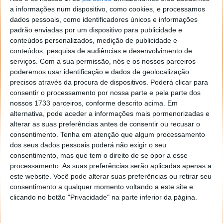
mixer
de criptomoedas designado Tornado Crash.
a informações num dispositivo, como cookies, e processamos
dados pessoais, como identificadores únicos e informações
Mas essa aplicação foi sancionada pelos EUA, o que
padrão enviadas por um dispositivo para publicidade e
forçou os hackers a usarem técnicas alternativas, o
conteúdos personalizados, medição de publicidade e
que ajudou a tornar mais fácil o processo de
conteúdos, pesquisa de audiências e desenvolvimento de
recuperação do dinheiro.
serviços.
Com a sua permissão, nós e os nossos parceiros
poderemos usar identificação e dados de geolocalização
O valor recuperado apenas corresponde a 12% do
precisos através da procura de dispositivos. Poderá clicar para
total roubado, mas já é uma conquista muito
consentir o processamento por nossa parte e pela parte dos
importante. E com as inovações neste mercado, será
nossos 1733 parceiros, conforme descrito acima. Em
cada vez mais difícil que os hackers consigam realizar
alternativa, pode aceder a informações mais pormenorizadas e
um ataque 100% bem sucedido, tal como afirma Erin
alterar as suas preferências antes de consentir ou recusar o
Plante, diretora de pesquisa da Chainalysis.
consentimento.
Tenha em atenção que algum processamento
dos seus dados pessoais poderá não exigir o seu
Leia também:
consentimento, mas que tem o direito de se opor a esse
processamento. As suas preferências serão aplicadas apenas a
este website. Você pode alterar suas preferências ou retirar seu
consentimento a qualquer momento voltando a este site e
clicando no botão "Privacidade" na parte inferior da página.