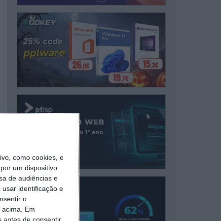
vo, como cookies, e
por um dispositivo
sa de audiências e
usar identificação e
nsentir o
o acima. Em
s antes de consentir