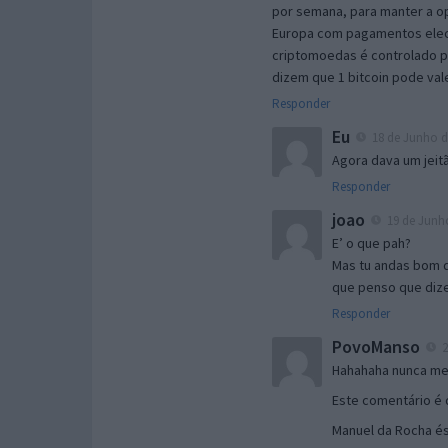
por semana, para manter a o
Europa com pagamentos elec
criptomoedas é controlado 
dizem que 1 bitcoin pode val
Responder
Eu
18 de Junho de
Agora dava um jeit
Responder
joao
19 de Junho
E’ o que pah?
Mas tu andas bom d
que penso que dize
Responder
PovoManso
2
Hahahaha nunca me 
Este comentário é 
Manuel da Rocha és