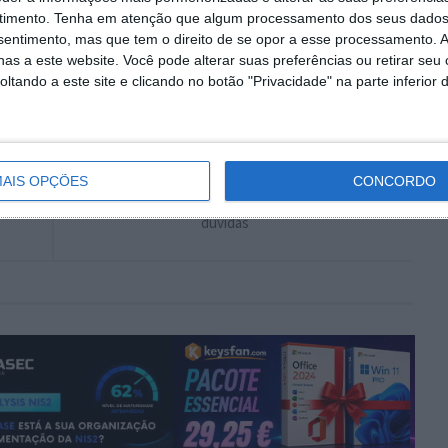
Autor:
Pedro Pinto
timento.
Tenha em atenção que algum processamento dos seus dados
nsentimento, mas que tem o direito de se opor a esse processamento. A
as a este website. Você pode alterar suas preferências ou retirar seu
tando a este site e clicando no botão "Privacidade" na parte inferior 
PRÓXIMO ARTIGO
AIS OPÇÕES
CONCORDO
”
Consultório Pplware – Esclareça aqui as suas
dúvidas