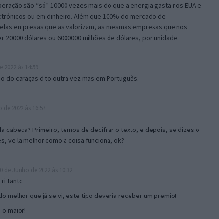
peração são “só” 10000 vezes mais do que a energia gasta nos EUA e
trónicos ou em dinheiro. Além que 100% do mercado de
pelas empresas que as valorizam, as mesmas empresas que nos
er 20000 dólares ou 6000000 milhões de dólares, por unidade.
 2022 às 14:59
ão do caraças dito outra vez mas em Português.
 de 2022 às 16:57
a cabeca? Primeiro, temos de decifrar o texto, e depois, se dizes o
s, ve la melhor como a coisa funciona, ok?
0 de Junho de 2022 às 10:32
ri tanto
do melhor que já se vi, este tipo deveria receber um premio!
 o maior!