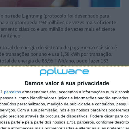
o na rede Lightning (protocolo foi desenhado para
rna a criptomoeda 194 milhões de vezes mais eficiente
mento clássico e um milhão de vezes mais eficiente
stantâneo.
 total de energia do sistema de pagamento clássico é
de transações por ano e usa 1,58 kWh por transação.
otal de energia de 88,95 TWh/ano, pode fazer 133
re 460 e 653 kWh por transação.
Damos valor à sua privacidade
31
parceiros
armazenamos e/ou acedemos a informações num dispositi
 artigo tem mais de um ano
essoais, como identificadores únicos e informações padrão enviadas 
conteúdos personalizados, medição de publicidade e conteúdos, pesqui
serviços.
Com a sua permissão, nós e os nossos parceiros poderemos 
ção precisos através da procura de dispositivos. Poderá clicar para co
plware no Google Notícias
ossa parte e pela parte dos nossos 1731 parceiros, conforme descrit
eder a informações mais pormenorizadas e alterar as suas preferência