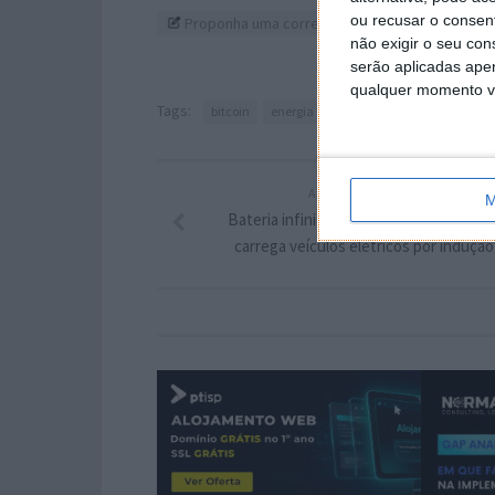
ou recusar o consen
Proponha uma correção, faça uma sugestão
não exigir o seu co
serão aplicadas apen
qualquer momento vol
Tags:
bitcoin
energia
ARTIGO ANTERIOR
M
Bateria infinita? A “Arena of the Future
carrega veículos elétricos por indução