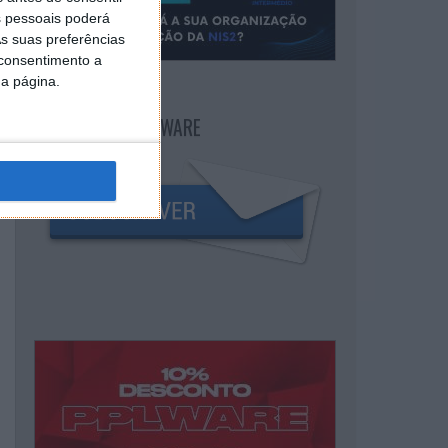
 pessoais poderá
s suas preferências
 consentimento a
da página.
NEWSLETTER PPLWARE