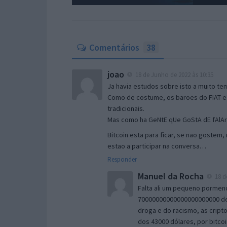
Comentários
38
joao
18 de Junho de 2022 às 10:35
Ja havia estudos sobre isto a muito 
Como de costume, os baroes do FIAT e
tradicionais.
Mas como ha GeNtE qUe GoStA dE fAlAr
Bitcoin esta para ficar, se nao goste
estao a participar na conversa…
Responder
Manuel da Rocha
18 d
Falta ali um pequeno pormen
70000000000000000000000 de
droga e do racismo, as crip
dos 43000 dólares, por bitco