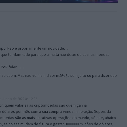
tempo. Nao e propriamente um novidade…
 que temtam tudo para que a malta nao deixe de usar as moedas
 PoR fAlAr……..
m, nao usem. Mas nao venham dizer m&%$s sem jeito so para dizer que
e Junho de 2022 às 12:02
or: quem valoriza as criptomoedas são quem ganha
 dólares por mês com a sua compra-venda-mineração. Depois da
tomoedas são as mais lucrativas operações do mundo, só que, abaixo
in, as coisas mudam de figura e gastar 3000000 milhões de dólares,