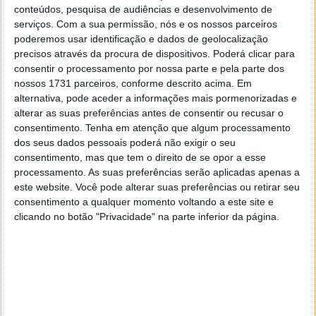
até 100 metros
conteúdos, pesquisa de audiências e desenvolvimento de
serviços.
Com a sua permissão, nós e os nossos parceiros
poderemos usar identificação e dados de geolocalização
A equipa testou o MuWNS nas profundezas de um
precisos através da procura de dispositivos. Poderá clicar para
edifício de vários andares, onde o GPS normal teria
consentir o processamento por nossa parte e pela parte dos
dificuldade em manter a sua precisão. Um cientista
nossos 1731 parceiros, conforme descrito acima. Em
com um detetor de muões portátil foi enviado para a
alternativa, pode aceder a informações mais pormenorizadas e
cave de um edifício e a posição desse detetor foi
alterar as suas preferências antes de consentir ou recusar o
seguida através de quatro estações de referência no
consentimento.
Tenha em atenção que algum processamento
sexto andar do edifício.
dos seus dados pessoais poderá não exigir o seu
consentimento, mas que tem o direito de se opor a esse
processamento. As suas preferências serão aplicadas apenas a
este website. Você pode alterar suas preferências ou retirar seu
consentimento a qualquer momento voltando a este site e
clicando no botão "Privacidade" na parte inferior da página.