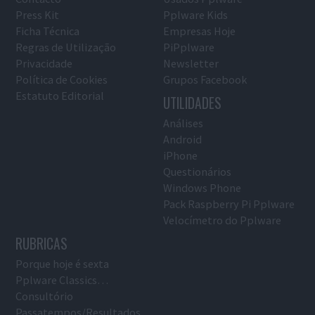
Press Kit
Pplware Kids
Ficha Técnica
Empresas Hoje
Regras de Utilização
PiPplware
Privacidade
Newsletter
Política de Cookies
Grupos Facebook
Estatuto Editorial
UTILIDADES
Análises
Android
iPhone
Questionários
Windows Phone
Pack Raspberry Pi Pplware
Velocímetro do Pplware
RUBRICAS
Porque hoje é sexta
Pplware Classics…
Consultório
Passatempos/Resultados