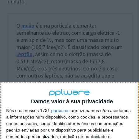
minuto.
O
muão
é uma partícula elementar
semelhante ao eletrão, com carga elétrica -1
e um spin de 1⁄2, mas com uma massa muito
maior (105,7 MeV/c2). É classificado como um
leptão
, assim como o eletrão (massa de
0,511 MeV/c2), o tau (massa de 1777,8
MeV/c2), e os três neutrinos. Como é o caso
com outros leptões, não se acredita que o
muão tenha qualquer sub-estrutura; ou seja,
não apresenta quaisquer partículas mais
simples.
Damos valor à sua privacidade
Nós e os nossos 1731
parceiros
armazenamos e/ou acedemos
a informações num dispositivo, como cookies, e processamos
dados pessoais, como identificadores únicos e informações
padrão enviadas por um dispositivo para publicidade e
Sinal cósmico que atravessa superfícies sólidas
conteúdos personalizados, medição de publicidade e