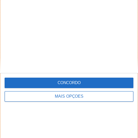
Europeia a partir de 2027. O que muda?
CONCORDO
Comentários
25
MAIS OPÇÕES
Gringo Bandido
31 de Maio de 2026 às 21:45
Deixem os aliens em paz eles tambem nos deixam em paz e
assim ninguem se magoa com genocidios!
Responder