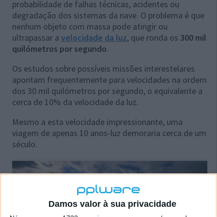
probabilidade de falhas técnicas, acidentes ou
degradação dos sistemas da nave. O problema é que
nenhum objeto com massa pode atingir ou
ultrapassar a
velocidade da luz
, que ronda os
300 mil
quilómetros por segundo
.
Os estudos sobre possíveis missões interestelares
apontam frequentemente para velocidades na ordem
dos 30 mil quilómetros por segundo, o equivalente a
cerca de 10% da velocidade da luz.
Mesmo a esta velocidade impressionante, uma
viagem de apenas 10 anos-luz demoraria cerca de um
século.
Damos valor à sua privacidade