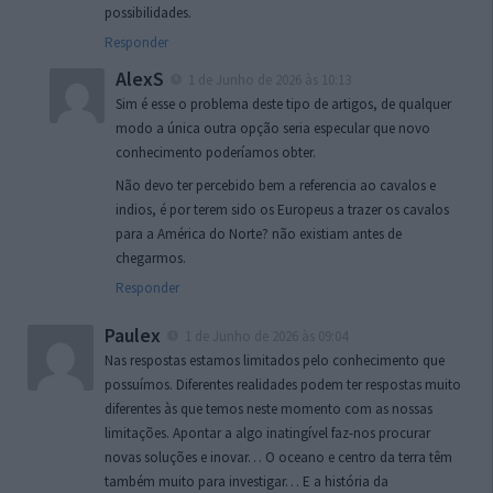
possibilidades.
Responder
AlexS
1 de Junho de 2026 às 10:13
Sim é esse o problema deste tipo de artigos, de qualquer
modo a única outra opção seria especular que novo
conhecimento poderíamos obter.
Não devo ter percebido bem a referencia ao cavalos e
indios, é por terem sido os Europeus a trazer os cavalos
para a América do Norte? não existiam antes de
chegarmos.
Responder
Paulex
1 de Junho de 2026 às 09:04
Nas respostas estamos limitados pelo conhecimento que
possuímos. Diferentes realidades podem ter respostas muito
diferentes às que temos neste momento com as nossas
limitações. Apontar a algo inatingível faz-nos procurar
novas soluções e inovar… O oceano e centro da terra têm
também muito para investigar… E a história da