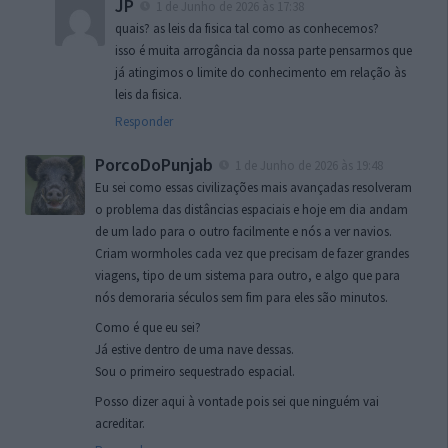
JP
1 de Junho de 2026 às 17:38
quais? as leis da fisica tal como as conhecemos?
isso é muita arrogância da nossa parte pensarmos que
já atingimos o limite do conhecimento em relação às
leis da fisica.
Responder
PorcoDoPunjab
1 de Junho de 2026 às 19:48
Eu sei como essas civilizações mais avançadas resolveram
o problema das distâncias espaciais e hoje em dia andam
de um lado para o outro facilmente e nós a ver navios.
Criam wormholes cada vez que precisam de fazer grandes
viagens, tipo de um sistema para outro, e algo que para
nós demoraria séculos sem fim para eles são minutos.
Como é que eu sei?
Já estive dentro de uma nave dessas.
Sou o primeiro sequestrado espacial.
Posso dizer aqui à vontade pois sei que ninguém vai
acreditar.