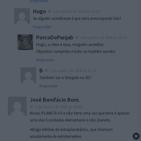
Responder
Hugo
1 de Junho de 2026 às 23:34
Se alguém acreditasse é que seria preocupante lolol
Responder
PorcoDoPunjab
2 de Junho de 2026 às 18:32
Hugo, a ideia é essa, ninguém acreditar.
Objectivo cumprido e tudo se mantém secreto.
Responder
B
3 de Junho de 2026 às 11:56
Também via o Stargate na SIC!
Responder
José Bonifácio Boni.
2 de Junho de 2026 às 18:08
Nosso PLANETA H3 e não terra uma vez que terra é apenas
uma das 5 unidades elementares e não planeta:
Abriga bilhões de extraplanetários, que chamam
erradamente de extraterrestres.