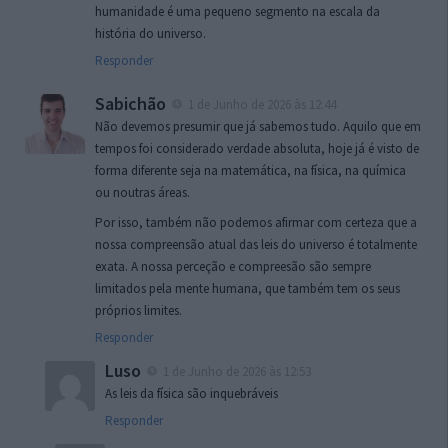
humanidade é uma pequeno segmento na escala da
história do universo.
Responder
Sabichão
1 de Junho de 2026 às 12:44
Não devemos presumir que já sabemos tudo. Aquilo que em
tempos foi considerado verdade absoluta, hoje já é visto de
forma diferente seja na matemática, na física, na química
ou noutras áreas.
Por isso, também não podemos afirmar com certeza que a
nossa compreensão atual das leis do universo é totalmente
exata. A nossa perceção e compreesão são sempre
limitados pela mente humana, que também tem os seus
próprios limites.
Responder
Luso
1 de Junho de 2026 às 12:53
As leis da física são inquebráveis
Responder