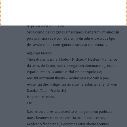
Tiago
1 de Junho de 2026 às 09:01
O artigo e’ totalmente baseado no nosso conhecimento
actual… o que e’ uma premissa que limita totalmente a
resposta para a questao.
Seria como os indigenas americanos avistarem um europeu
pela primeira vez e comeCarem a discutir entre si que tipo
de cavalo e’ que conseguiria atravessar o oceano…
Algumas teorias:
The Extratempestrial Model – Michael P. Masters ( Humanos
da terra, do futuro, que conseguiram dominar viagens no
espaCo-tempo. O autor ‘e Phd em antropologia;
Ancient astronaut theory – Teorias que evocam a pre-
existencia the inteligencia no sistema solar/terra (Erich von
Däniken/Adam Frank/etc)
Mas ah bem mais…
Etc..
Nao estou a dizer que acredito em alguma em particular,
mas claramente a nossa ciencia actual nao consegue
explicar o fenomeno, e devemos estar abertos outras