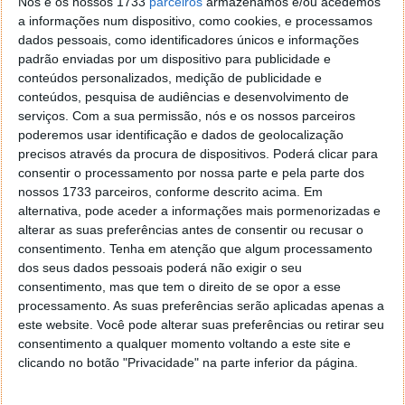
Nós e os nossos 1733
parceiros
armazenamos e/ou acedemos
a informações num dispositivo, como cookies, e processamos
dados pessoais, como identificadores únicos e informações
padrão enviadas por um dispositivo para publicidade e
conteúdos personalizados, medição de publicidade e
conteúdos, pesquisa de audiências e desenvolvimento de
A luz é tão rápida que consegue dar cerca de sete voltas e meia à Terra em
serviços.
Com a sua permissão, nós e os nossos parceiros
poderemos usar identificação e dados de geolocalização
apenas um segundo, mas mesmo a essa velocidade demoraria mais de
precisos através da procura de dispositivos. Poderá clicar para
quatro anos a chegar à estrela mais próxima do Sol.
consentir o processamento por nossa parte e pela parte dos
Como acelerar uma nave interestelar?
nossos 1733 parceiros, conforme descrito acima. Em
alternativa, pode aceder a informações mais pormenorizadas e
alterar as suas preferências antes de consentir ou recusar o
A principal dificuldade não está apenas na distância,
consentimento.
Tenha em atenção que algum processamento
mas sim na
energia necessária para acelerar e
dos seus dados pessoais poderá não exigir o seu
travar uma nave
tão rapidamente. No espaço
consentimento, mas que tem o direito de se opor a esse
interestelar não existe atmosfera. Isso é vantajoso
processamento. As suas preferências serão aplicadas apenas a
porque não há resistência do ar. Depois de atingir a
este website. Você pode alterar suas preferências ou retirar seu
velocidade de cruzeiro, a nave poderia simplesmente
consentimento a qualquer momento voltando a este site e
continuar a deslocar-se.
clicando no botão "Privacidade" na parte inferior da página.
Mas há um problema... também
não existe nada que