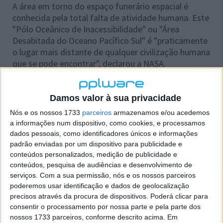
A área em torno do espaço funerário espacial é
conhecida pela total falta de atividade humana. Este
"Pólo Oceânico de Inacessibilidade" ou "Área
Desabitada do Oceano Pacífico Sul" é "praticamente
o lugar mais distante de qualquer civilização humana
que se pode encontrar", declarou a NASA.
Desde 1971, pelo menos cinco objetos espaciais de
origem russa e norte-americana foram mergulhados
Damos valor à sua privacidade
em Point Nemo, ao abrigo da lei sobre o impacto
Nós e os nossos 1733
parceiros
armazenamos e/ou acedemos
ambiental do cemitério espacial.
a informações num dispositivo, como cookies, e processamos
dados pessoais, como identificadores únicos e informações
Espera-se que a EEI se incendeie quando cruzar a
padrão enviadas por um dispositivo para publicidade e
atmosfera terrestre, à semelhança da Mir, a estação
conteúdos personalizados, medição de publicidade e
espacial russa retirada do espaço em março de 2001.
conteúdos, pesquisa de audiências e desenvolvimento de
serviços.
Com a sua permissão, nós e os nossos parceiros
A NASA assegura a continuidade nos investimentos
poderemos usar identificação e dados de geolocalização
na pesquisa e investigação e que deve ser dado apoio
precisos através da procura de dispositivos. Poderá clicar para
a cientistas e astronautas.
consentir o processamento por nossa parte e pela parte dos
nossos 1733 parceiros, conforme descrito acima. Em