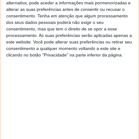
A NASA estima ainda que a transição do espaço de
alternativa, pode aceder a informações mais pormenorizadas e
investigação para uma realidade mais comercial
alterar as suas preferências antes de consentir ou recusar o
signifique uma poupança de mais de 1.3 mil milhões
consentimento.
Tenha em atenção que algum processamento
de dólares só em 2031.
dos seus dados pessoais poderá não exigir o seu
consentimento, mas que tem o direito de se opor a esse
processamento. As suas preferências serão aplicadas apenas a
este website. Você pode alterar suas preferências ou retirar seu
consentimento a qualquer momento voltando a este site e
Este artigo tem mais de um ano
clicando no botão "Privacidade" na parte inferior da página.
Acompanhe o Pplware no Google Notícias
Proponha uma correção, faça uma sugestão
Autor:
Pedro Pinto
Tags:
EEI
estação espacial internacional
nasa