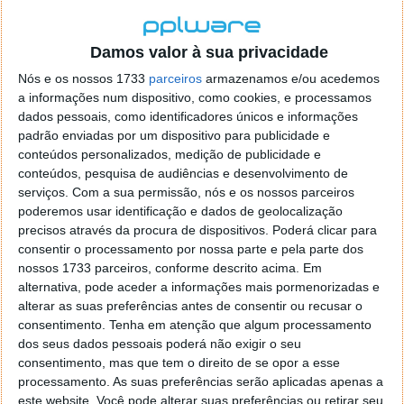
Explicaram os investigadores, num
comunicado
.
Damos valor à sua privacidade
Nós e os nossos 1733
parceiros
armazenamos e/ou acedemos
a informações num dispositivo, como cookies, e processamos
dados pessoais, como identificadores únicos e informações
padrão enviadas por um dispositivo para publicidade e
conteúdos personalizados, medição de publicidade e
conteúdos, pesquisa de audiências e desenvolvimento de
serviços.
Com a sua permissão, nós e os nossos parceiros
poderemos usar identificação e dados de geolocalização
precisos através da procura de dispositivos. Poderá clicar para
consentir o processamento por nossa parte e pela parte dos
Para a investigação, ligaram os participantes a
nossos 1733 parceiros, conforme descrito acima. Em
algumas máquinas diferentes, por forma a obter
alternativa, pode aceder a informações mais pormenorizadas e
alterar as suas preferências antes de consentir ou recusar o
gravações simultâneas da atividade do cérebro, do
consentimento.
Tenha em atenção que algum processamento
coração e dos músculos da mão, enquanto estavam
dos seus dados pessoais poderá não exigir o seu
sentados numa cadeira e realizavam uma tarefa
consentimento, mas que tem o direito de se opor a esse
motora que envolvia beliscar um medidor.
processamento. As suas preferências serão aplicadas apenas a
este website. Você pode alterar suas preferências ou retirar seu