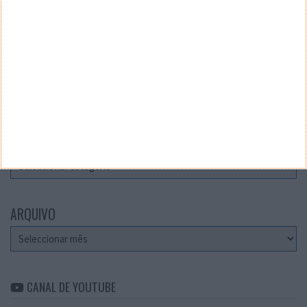
Teste a velocidade da sua Internet
CATEGORIAS
Categorias
ARQUIVO
Arquivo
CANAL DE YOUTUBE