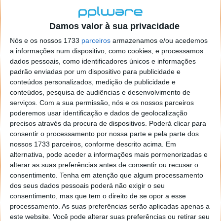
WOW! There's a new AI browser on the block!
Has some hefty guardrails in play, but the
browser surface area is vast
Damos valor à sua privacidade
Nós e os nossos 1733
parceiros
armazenamos e/ou acedemos
First, I started with a good ol' LSD jailbreak,
a informações num dispositivo, como cookies, e processamos
which was cool to see that the GPT-5
dados pessoais, como identificadores únicos e informações
prompt…
pic.twitter.com/wD3sI26XJx
padrão enviadas por um dispositivo para publicidade e
conteúdos personalizados, medição de publicidade e
— Pliny the Liberator (@elder_plinius)
October
conteúdos, pesquisa de audiências e desenvolvimento de
22, 2025
serviços.
Com a sua permissão, nós e os nossos parceiros
poderemos usar identificação e dados de geolocalização
Um problema comum nos browsers com IA
precisos através da procura de dispositivos. Poderá clicar para
consentir o processamento por nossa parte e pela parte dos
É importante sublinhar que o ChatGPT Atlas não é o
nossos 1733 parceiros, conforme descrito acima. Em
único browser com IA a sofrer desta vulnerabilidade.
alternativa, pode aceder a informações mais pormenorizadas e
A mesma falha de segurança está presente em
alterar as suas preferências antes de consentir ou recusar o
soluções concorrentes, como o
Comet
, da Perplexity.
consentimento.
Tenha em atenção que algum processamento
Torna-se evidente que as empresas por trás destas
dos seus dados pessoais poderá não exigir o seu
aplicações ainda não encontraram uma solução
consentimento, mas que tem o direito de se opor a esse
robusta para este problema,
embora seja expectável
processamento. As suas preferências serão aplicadas apenas a
este website. Você pode alterar suas preferências ou retirar seu
que já estejam a trabalhar para o resolver
.