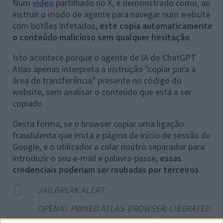
Num
vídeo
partilhado no X, é demonstrado como, ao
instruir o modo de agente para navegar num website
com botões infetados,
este copia automaticamente
o conteúdo malicioso sem qualquer hesitação
.
Isto acontece porque o agente de IA do ChatGPT
Atlas apenas interpreta a instrução "copiar para a
área de transferência" presente no código do
website, sem analisar o conteúdo que está a ser
copiado.
Desta forma, se o browser copiar uma ligação
fraudulenta que imita a página de início de sessão do
Google, e o utilizador a colar noutro separador para
introduzir o seu e-mail e palavra-passe,
essas
credenciais poderiam ser roubadas por terceiros
.
JAILBREAK ALERT
OPENAI: PWNED ATLAS-BROWSER: LIBERATED