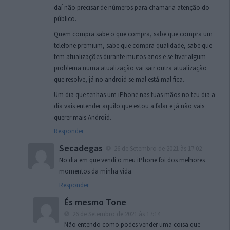
daí não precisar de números para chamar a atenção do
público.
Quem compra sabe o que compra, sabe que compra um
telefone premium, sabe que compra qualidade, sabe que
tem atualizações durante muitos anos e se tiver algum
problema numa atualização vai sair outra atualização
que resolve, já no android se mal está mal fica.
Um dia que tenhas um iPhone nas tuas mãos no teu dia a
dia vais entender aquilo que estou a falar e já não vais
querer mais Android.
Responder
Secadegas
26 de Setembro de 2021 às 17:02
No dia em que vendi o meu iPhone foi dos melhores
momentos da minha vida.
Responder
És mesmo Tone
26 de Setembro de 2021 às 17:14
Não entendo como podes vender uma coisa que