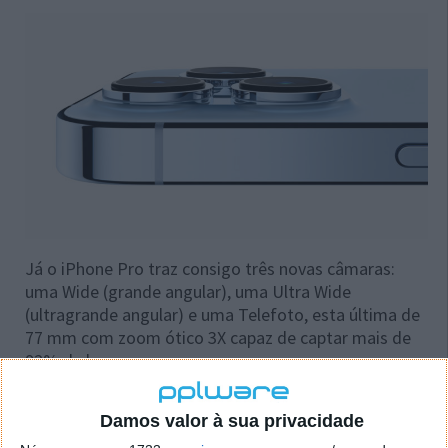
Já o iPhone Pro traz consigo três novas câmaras:
uma Wide (grande angular), uma Ultra Wide
(ultragrande angular) e uma Telefoto, esta última de
77 mm com zoom ótico 3X capaz de captar mais de
92% de luz.
Preço
Damos valor à sua privacidade
No que respeita ao preço, o iPhone 13 tem um valor