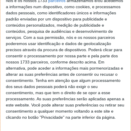
Nós e os nossos 1733
parceiros
armazenamos e/ou acedemos
base de 929 euros, o modelo mini começa nos 829
a informações num dispositivo, como cookies, e processamos
euros, a versão Pro está à venda desde 1.179 euros e
dados pessoais, como identificadores únicos e informações
a variante Pro Max começa nos 1.279€. Como
padrão enviadas por um dispositivo para publicidade e
curiosidade, saiba
quantos dias tem que trabalhar
conteúdos personalizados, medição de publicidade e
conteúdos, pesquisa de audiências e desenvolvimento de
para conseguir comprar um iPhone 13
.
serviços.
Com a sua permissão, nós e os nossos parceiros
Desta forma, queremos então que nos diga qual é a
poderemos usar identificação e dados de geolocalização
precisos através da procura de dispositivos. Poderá clicar para
sua opinião sobre os novos telefones da Apple.
consentir o processamento por nossa parte e pela parte dos
nossos 1733 parceiros, conforme descrito acima. Em
alternativa, pode aceder a informações mais pormenorizadas e
alterar as suas preferências antes de consentir ou recusar o
Participe na nossa questão desta semana
consentimento.
Tenha em atenção que algum processamento
dos seus dados pessoais poderá não exigir o seu
Questão desta semana:
consentimento, mas que tem o direito de se opor a esse
processamento. As suas preferências serão aplicadas apenas a
este website. Você pode alterar suas preferências ou retirar seu
consentimento a qualquer momento voltando a este site e
Qual a sua opinião sobre os novos
clicando no botão "Privacidade" na parte inferior da página.
iPhone 13?