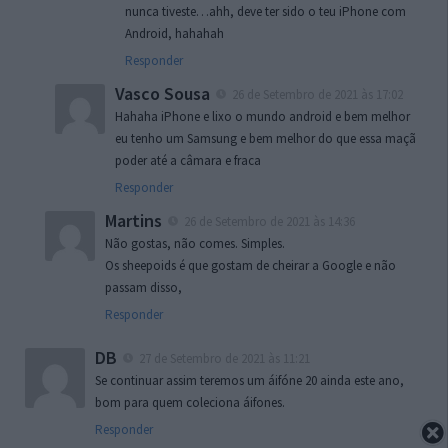
nunca tiveste…ahh, deve ter sido o teu iPhone com
Android, hahahah
Responder
Vasco Sousa
26 de Setembro de 2021 às 17:02
Hahaha iPhone e lixo o mundo android e bem melhor
eu tenho um Samsung e bem melhor do que essa maçã
poder até a câmara e fraca
Responder
Martins
26 de Setembro de 2021 às 14:36
Não gostas, não comes. Simples.
Os sheepoids é que gostam de cheirar a Google e não
passam disso,
Responder
DB
27 de Setembro de 2021 às 11:21
Se continuar assim teremos um áifóne 20 ainda este ano,
bom para quem coleciona áifones.
Responder