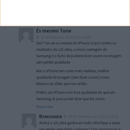
basta ver o s21 e melhor e nao fica escura eu tive a testar
um s21 de um amigo meu a câmara nao fica escuro
como o amigo diz
Responder
És mesmo Tone
26 de Setembro de 2021 às 14:00
Sim? Vai ver os reviews do iPhone 13 pro contra os
resultados do s21 ultra, a única vantagem do
Samsung é o facto de poderes fazer zoom na imagem
sem perder qualidade.
Mas o iPhone tem cores mais realistas, melhor
qualidade de imagem (sem fazer zoom) e nem
falemos de vídeo que isso então…
Prefiro um iPhone com boa qualidade do que um
Samsung só para poder dizer que faz zoom.
Responder
Brassousa
26 de Setembro de 2021 às 15:22
Ahaha o s21 ultra ganha em tudo olhe fique a saber
um amigo meu tinha o iphone 12 pro max trocou e