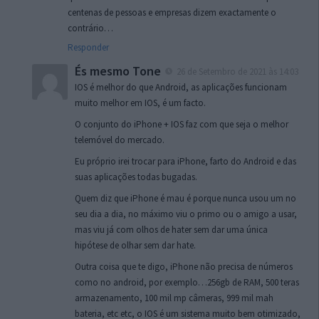
centenas de pessoas e empresas dizem exactamente o
contrário…
Responder
És mesmo Tone
26 de Setembro de 2021 às 14:03
IOS é melhor do que Android, as aplicações funcionam
muito melhor em IOS, é um facto.
O conjunto do iPhone + IOS faz com que seja o melhor
telemóvel do mercado.
Eu próprio irei trocar para iPhone, farto do Android e das
suas aplicações todas bugadas.
Quem diz que iPhone é mau é porque nunca usou um no
seu dia a dia, no máximo viu o primo ou o amigo a usar,
mas viu já com olhos de hater sem dar uma única
hipótese de olhar sem dar hate.
Outra coisa que te digo, iPhone não precisa de números
como no android, por exemplo…256gb de RAM, 500 teras
armazenamento, 100 mil mp câmeras, 999 mil mah
bateria, etc etc, o IOS é um sistema muito bem otimizado,