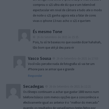
comprou o s21 ultra ele diz que e um telemóvel
espectacular em nival de câmara e tudo ate o modo
de noite o s21 ganha agora esta a falar de cores
vivas o iphone 13 nao acho o s21 e que tem
És mesmo Tone
26 de Setembro de 2021 às 15:35
Pois, tu só te baseias no que ouviste dizer hahahah,
tão bom que até já deu para rir
Vasco Sousa
26 de Setembro de 2021 às 17:03
Você não percebe nada de fotografia só vai ter um
iPhone para se armar que e grande
Responder
Secadegas
26 de Setembro de 2021 às 12:21
Os iSheeps continuam a achar que gastar 1800 euros num
telefone básico com menos opções que a concorrência e
efectivamente igual ao anterior é o “melhor do mercado”
quando os resultados de variadíssimos testes feitos por