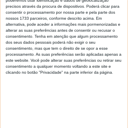
poderemos usar identificação e dados de geolocalização
irão disponibilizar esta função. Pese o facto da Apple
precisos através da procura de dispositivos. Poderá clicar para
ter já alguma coisa (de sua propriedade) em
consentir o processamento por nossa parte e pela parte dos
funcionamento, a verdade é que disponibilizar a
nossos 1733 parceiros, conforme descrito acima. Em
outros players é uma excelente ideia.
alternativa, pode aceder a informações mais pormenorizadas e
alterar as suas preferências antes de consentir ou recusar o
Via
consentimento.
Tenha em atenção que algum processamento
dos seus dados pessoais poderá não exigir o seu
consentimento, mas que tem o direito de se opor a esse
processamento. As suas preferências serão aplicadas apenas a
Leia também:
este website. Você pode alterar suas preferências ou retirar seu
consentimento a qualquer momento voltando a este site e
clicando no botão "Privacidade" na parte inferior da página.