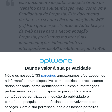
Este documento foi publicado pelo Grupo de
Trabalho para a Autenticação Web, como uma
Candidatura de Proposta. Este documento
destina-se a ser uma Recomendação do WC3.
[…] Para que a especificação de Autenticação
da Web passe para a Recomendação
Proposta, precisamos mostrar duas
implementações independentes e
interoperáveis ​​da API de Autenticação da Web
nos navegadores.
Este tipo de tecnologias permite de facto mudar o
Damos valor à sua privacidade
conceito de funcionalidade entre a segurança e a
Nós e os nossos 1733
parceiros
armazenamos e/ou acedemos
usabilidade. Quantas vezes temos de estar a puxar
a informações num dispositivo, como cookies, e processamos
pela memória para descobrir uma palavra-passe? E
dados pessoais, como identificadores únicos e informações
quantas vezes não usamos determinado serviço
padrão enviadas por um dispositivo para publicidade e
simplesmente porque não sabemos o nome de
conteúdos personalizados, medição de publicidade e
utilizador ou a respetiva password?
conteúdos, pesquisa de audiências e desenvolvimento de
serviços.
Com a sua permissão, nós e os nossos parceiros
Vamos, de agora em diante, ver quais os serviços que