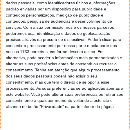
posteriormente, levantada na loja. Dessa forma, a
dados pessoais, como identificadores únicos e informações
loja servirá apenas como um espaço pick-up.
padrão enviadas por um dispositivo para publicidade e
conteúdos personalizados, medição de publicidade e
Estando o calendário a caminhar para as épocas
conteúdos, pesquisa de audiências e desenvolvimento de
festivas e não estando a COVID-19 a dar sinais de
serviços.
Com a sua permissão, nós e os nossos parceiros
tréguas, a Apple tem vindo a repensar a interação
poderemos usar identificação e dados de geolocalização
com os seus consumidores. Assim, tem
precisos através da procura de dispositivos. Poderá clicar para
consentir o processamento por nossa parte e pela parte dos
experimentado vários formatos de loja, de modo a
nossos 1733 parceiros, conforme descrito acima. Em
facilitar a vida daqueles que compram os seus
alternativa, pode aceder a informações mais pormenorizadas e
produtos. Para eles, abrir mais lojas “Express” foi a
alterar as suas preferências antes de consentir ou recusar o
solução mais adequada para entregar o mais recente
consentimento.
Tenha em atenção que algum processamento
lançamento da marca,
o iPhone 12
.
dos seus dados pessoais poderá não exigir o seu
consentimento, mas que tem o direito de se opor a esse
Pese o facto que, hoje, os EUA registaram mais de 75
processamento. As suas preferências serão aplicadas apenas a
mil casos e a Europa superou a marca dos 200 mil,
este website. Você pode alterar suas preferências ou retirar seu
com vários países a atingir novos recordes diários.
consentimento a qualquer momento voltando a este site e
clicando no botão "Privacidade" na parte inferior da página.
Leia também: