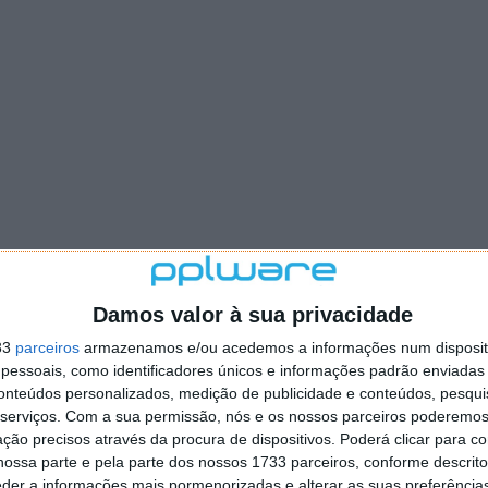
 aquece, mas com um mês de utilização o meu ficou tão
te a noite que deixou literalmente uma queimadura no
Damos valor à sua privacidade
33
parceiros
armazenamos e/ou acedemos a informações num dispositi
essoais, como identificadores únicos e informações padrão enviadas 
derretido parte do plástico, deixado marcas de
conteúdos personalizados, medição de publicidade e conteúdos, pesqui
arte metálica da porta USB-C no telemóvel.
serviços.
Com a sua permissão, nós e os nossos parceiros poderemos 
lém disso, isto é um problema do telemóvel, do cabo
ção precisos através da procura de dispositivos. Poderá clicar para co
ossa parte e pela parte dos nossos 1733 parceiros, conforme descrit
nho o Carregamento otimizado ativado.
eder a informações mais pormenorizadas e alterar as suas preferência