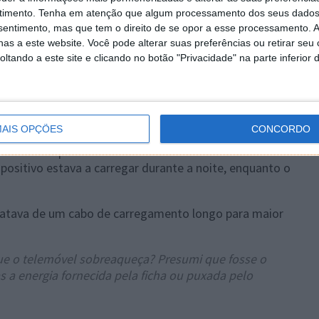
que a Apple possa resolver?
timento.
Tenha em atenção que algum processamento dos seus dados
nsentimento, mas que tem o direito de se opor a esse processamento. A
cificou qual a configuração de carregamento em que se
as a este website. Você pode alterar suas preferências ou retirar seu
is informação relevante.
tando a este site e clicando no botão "Privacidade" na parte inferior 
mil ao momento deste artigo), o Redditor revela que
o USB-C da Amazon. É um cabo "genérico" da Amazon,
AIS OPÇÕES
CONCORDO
entários que não estava a fazer nada com o iPhone 15
ositivo estava a carregar durante a noite, enquanto o
e tratava de um cabo de carregamento longo para maior
e o telemóvel sobreaqueça? Presumi que fosse o
 a energia fornecida pela ficha ou puxada pelo