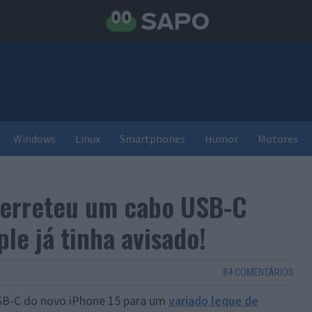
Windows
Linux
Smartphones
Humor
Motores
derreteu um cabo USB-C
le já tinha avisado!
84 COMENTÁRIOS
USB-C do novo iPhone 15 para um
variado leque de