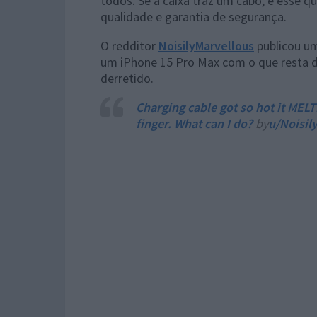
todos. Se a caixa traz um cabo, é esse
qualidade e garantia de segurança.
O redditor
NoisilyMarvellous
publicou u
um iPhone 15 Pro Max com o que resta 
derretido.
Charging cable got so hot it MEL
finger. What can I do?
by
u/Noisil