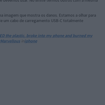
 que devemos usar. No limite termos outros com a mesma
ma imagem que mostra os danos. Estamos a olhar para
de um cabo de carregamento USB-C totalmente
TED the plastic, broke into my phone and burned my
yMarvellous
in
iphone