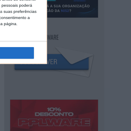
 pessoais poderá
s suas preferências
 consentimento a
da página.
NEWSLETTER PPLWARE