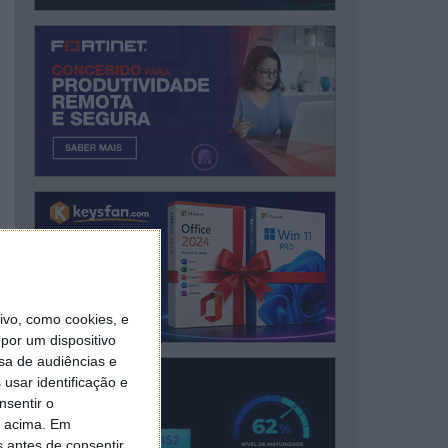
vo, como cookies, e
por um dispositivo
sa de audiências e
usar identificação e
nsentir o
o acima. Em
s antes de consentir