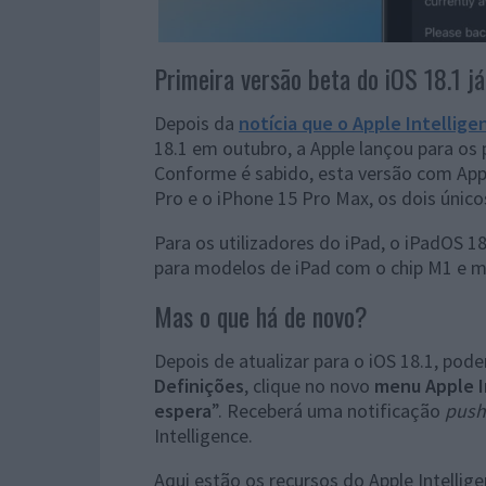
Primeira versão beta do iOS 18.1 já
Depois da
notícia que o Apple Intellige
18.1 em outubro, a Apple lançou para os
Conforme é sabido, esta versão com Appl
Pro e o iPhone 15 Pro Max, os dois únic
Para os utilizadores do iPad, o iPadOS 1
para modelos de iPad com o chip M1 e m
Mas o que há de novo?
Depois de atualizar para o iOS 18.1, pod
Definições
, clique no novo
menu Apple In
espera
”. Receberá uma notificação
push
Intelligence.
Aqui estão os recursos do Apple Intellige