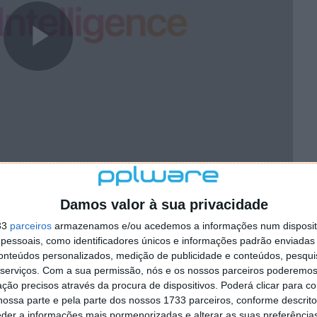
Damos valor à sua privacidade
xa de entrada mostra os emails mais urgentes, como
33
parceiros
armazenamos e/ou acedemos a informações num dispositi
o dia ou um cartão de embarque.
essoais, como identificadores únicos e informações padrão enviadas 
utilizador, em vez de pré-visualizar as primeiras linhas
conteúdos personalizados, medição de publicidade e conteúdos, pesqui
resumos sem ter de abrir uma mensagem.
serviços.
Com a sua permissão, nós e os nossos parceiros poderemos 
ção precisos através da procura de dispositivos. Poderá clicar para co
ugestões para uma resposta rápida e identifica as
ossa parte e pela parte dos nossos 1733 parceiros, conforme descrit
eio eletrónico para garantir que tudo é respondido.
eder a informações mais pormenorizadas e alterar as suas preferência