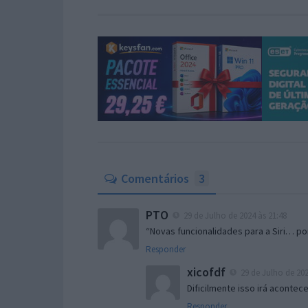
Comentários
3
PTO
29 de Julho de 2024 às 21:48
“Novas funcionalidades para a Siri… po
Responder
xicofdf
29 de Julho de 202
Dificilmente isso irá acontec
Responder