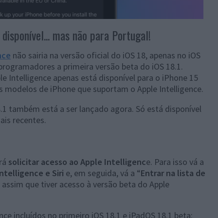
 disponível... mas não para Portugal!
nce
não sairia na versão oficial do iOS 18, apenas no iOS
 programadores a primeira versão beta do iOS 18.1.
e Intelligence apenas está disponível para o iPhone 15
os modelos de iPhone que suportam o Apple Intelligence.
8.1 também está a ser lançado agora. Só está disponível
ais recentes.
erá
solicitar acesso ao Apple Intelligenc
e. Para isso vá a
telligence e Siri
e, em seguida, vá a “
Entrar na lista de
assim que tiver acesso à versão beta do Apple
nce incluídos no primeiro iOS 18.1 e iPadOS 18.1 beta: