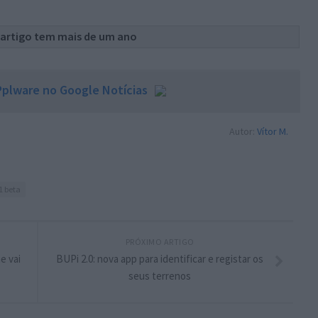
 artigo tem mais de um ano
plware no Google Notícias
Autor:
Vítor M.
1 beta
PRÓXIMO ARTIGO
e vai
BUPi 2.0: nova app para identificar e registar os
seus terrenos