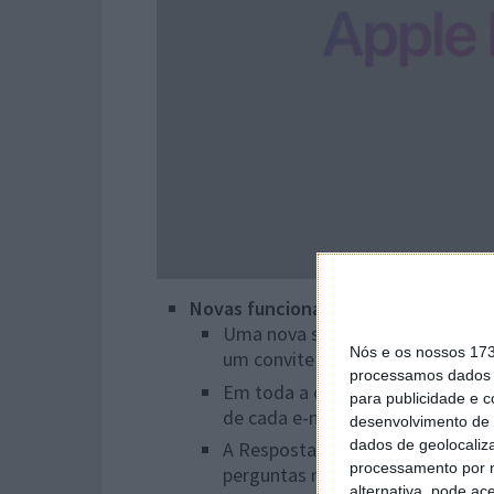
Novas funcionalidades para o Mail
:
Uma nova secção no topo da cai
Nós e os nossos 17
um convite para jantar no mesm
processamos dados p
Em toda a caixa de entrada de um 
para publicidade e 
de cada e-mail, este pode ver 
desenvolvimento de 
dados de geolocaliza
A Resposta inteligente fornece s
processamento por n
perguntas numa mensagem de corr
alternativa, pode ac