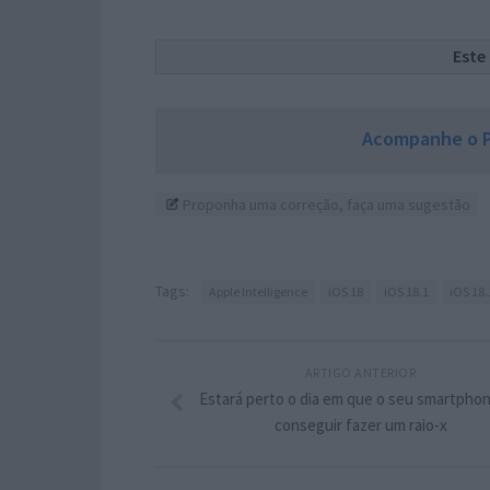
Este
Acompanhe o P
Proponha uma correção, faça uma sugestão
Tags:
Apple Intelligence
iOS 18
iOS 18.1
iOS 18.
ARTIGO ANTERIOR
Estará perto o dia em que o seu smartphon
conseguir fazer um raio-x