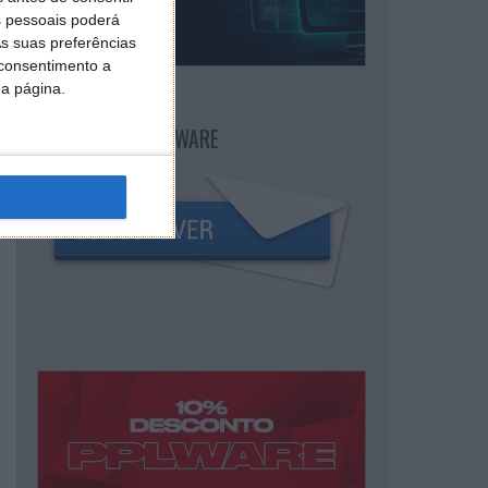
 pessoais poderá
s suas preferências
 consentimento a
da página.
NEWSLETTER PPLWARE