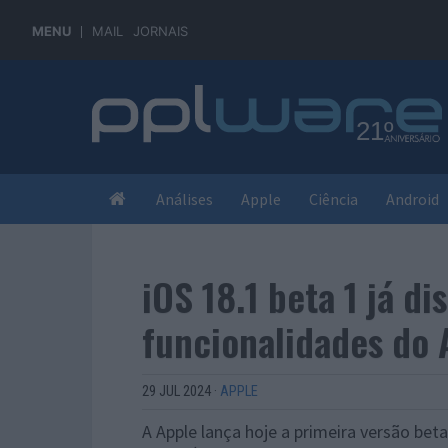
MENU
MAIL
JORNAIS
Análises
Apple
Ciência
Android
iOS 18.1 beta 1 já d
funcionalidades do 
29 JUL 2024
·
APPLE
A Apple lança hoje a primeira versão bet