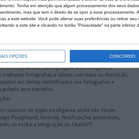
oco que mostra apenas as notificações que podem
timento.
Tenha em atenção que algum processamento dos seus dados
o um texto sobre uma recolha antecipada na creche.
nsentimento, mas que tem o direito de se opor a esse processamento. A
as a este website. Você pode alterar suas preferências ou retirar seu
fias
:
tando a este site e clicando no botão "Privacidade" na parte inferior 
lizada para procurar fotografias específicas, como
camisa tie-dye” ou “Katie com autocolantes na cara”.
a capacidade de encontrar momentos específicos em
possam ir diretamente para o segmento relevante.
AIS OPÇÕES
CONCORDO
criar a história que pretendem ver, bastando para isso
ando a compreensão da linguagem e da imagem, a
as melhores fotografias e vídeos com base na descrição,
seados em temas identificados nas fotografias e
próprio arco narrativo.
ições.
uns recursos do Apple Intelligence ainda não foram
Image Playground, Genmoji, Notificações prioritárias,
nto no ecrã e a integração do ChatGPT.