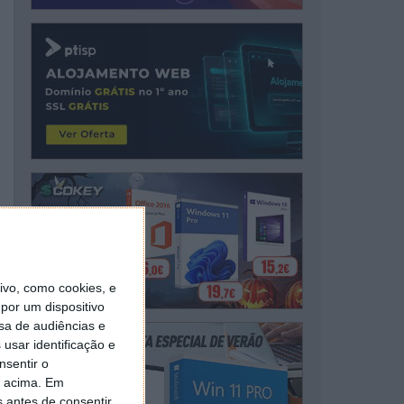
vo, como cookies, e
por um dispositivo
sa de audiências e
usar identificação e
nsentir o
o acima. Em
s antes de consentir