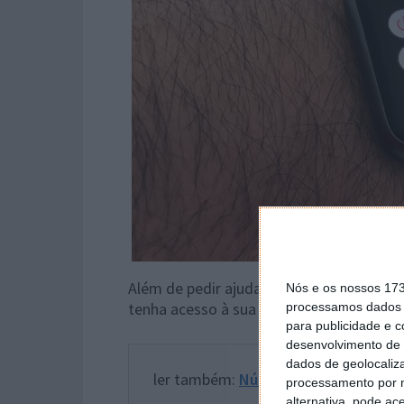
Além de pedir ajuda especializada, o uti
Nós e os nossos 17
tenha acesso à sua Ficha Médica a partir 
processamos dados p
para publicidade e 
desenvolvimento de 
dados de geolocaliza
ler também:
Número de Emergência 
processamento por n
alternativa, pode ac