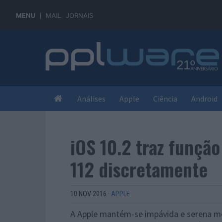
MENU
MAIL
JORNAIS
Análises
Apple
Ciência
Android
iOS 10.2 traz função
112 discretamente
10 NOV 2016
·
APPLE
A Apple mantém-se impávida e serena me