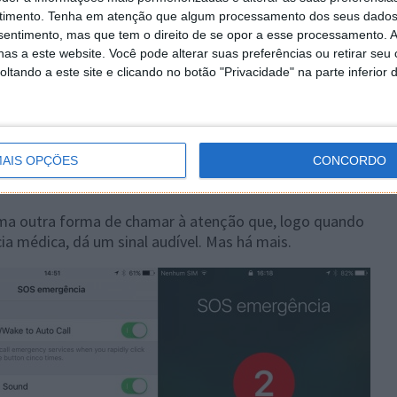
timento.
Tenha em atenção que algum processamento dos seus dados
nsentimento, mas que tem o direito de se opor a esse processamento. A
as a este website. Você pode alterar suas preferências ou retirar seu
tando a este site e clicando no botão "Privacidade" na parte inferior 
socorro para o iPhone
eta 2, a Apple adicionou uma outra característica muito
Agora, o iPhone com esta versão terá Marcação SOS
AIS OPÇÕES
CONCORDO
utilizador, discreta e rapidamente, possa chamar ajuda
igar do dispositivo.
uma outra forma de chamar à atenção que, logo quando
 médica, dá um sinal audível. Mas há mais.