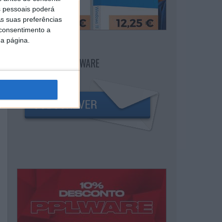
 pessoais poderá
s suas preferências
 consentimento a
da página.
NEWSLETTER PPLWARE