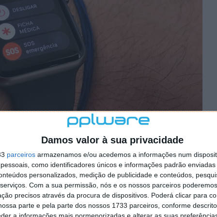
Damos valor à sua privacidade
lizador poderá permitir que alguém que o esteja a ajudar
33
parceiros
armazenamos e/ou acedemos a informações num dispositi
do relógio.
essoais, como identificadores únicos e informações padrão enviadas 
conteúdos personalizados, medição de publicidade e conteúdos, pesqui
serviços.
Com a sua permissão, nós e os nossos parceiros poderemos 
ção precisos através da procura de dispositivos. Poderá clicar para co
112 – sabe como o usar?
ossa parte e pela parte dos nossos 1733 parceiros, conforme descrit
eder a informações mais pormenorizadas e alterar as suas preferência