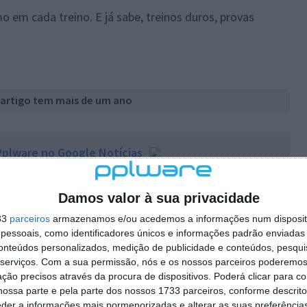
o em cada treino. E já sabe, treinos duros, provas
 artigo tem mais de um ano
plware no Google Notícias
Autor:
Vítor M.
Damos valor à sua privacidade
33
parceiros
armazenamos e/ou acedemos a informações num dispositi
essoais, como identificadores únicos e informações padrão enviadas 
conteúdos personalizados, medição de publicidade e conteúdos, pesqui
serviços.
Com a sua permissão, nós e os nossos parceiros poderemos 
ção precisos através da procura de dispositivos. Poderá clicar para co
ossa parte e pela parte dos nossos 1733 parceiros, conforme descrit
PRÓXIMO ARTIGO
eder a informações mais pormenorizadas e alterar as suas preferência