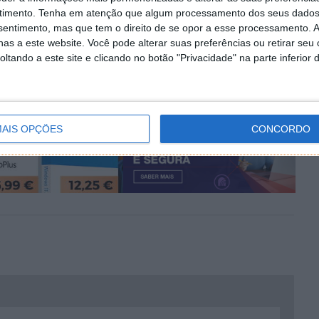
este
Cuidado com esta avó digital! Foi criada para
timento.
Tenha em atenção que algum processamento dos seus dados
combater burlas telefónicas e usa a IA
nsentimento, mas que tem o direito de se opor a esse processamento. A
as a este website. Você pode alterar suas preferências ou retirar seu
tando a este site e clicando no botão "Privacidade" na parte inferior 
AIS OPÇÕES
CONCORDO