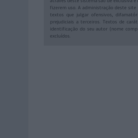
através deste sistema são de exclusiva e 
fizerem uso. A administração deste site 
textos que julgar ofensivos, difamató
prejudiciais a terceiros. Textos de ca
identificação do seu autor (nome comp
excluídos.