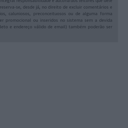
integral responsabilidade e autoria dos leitores que dele
reserva-se, desde já, no direito de excluir comentários e
rios, caluniosos, preconceituosos ou de alguma forma
ráter promocional ou inseridos no sistema sem a devida
leto e endereço válido de email) também poderão ser