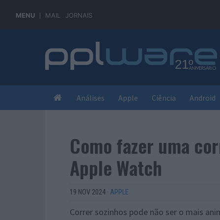
MENU
MAIL
JORNAIS
Análises
Apple
Ciência
Android
Como fazer uma corr
Apple Watch
19 NOV 2024
·
APPLE
Correr sozinhos pode não ser o mais an