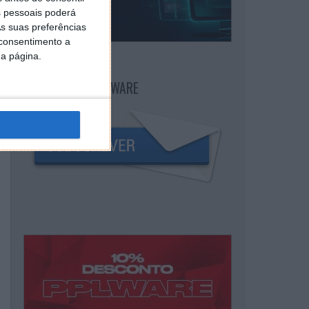
 pessoais poderá
s suas preferências
 consentimento a
da página.
NEWSLETTER PPLWARE