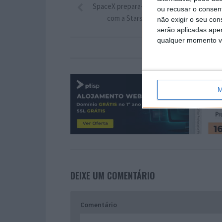
SpaceX prepara-se para realizar mais um t
ou recusar o consen
com a Starship ao final do dia de hoje
não exigir o seu co
serão aplicadas apen
qualquer momento vol
M
DEIXE UM COMENTÁRIO
Comentário