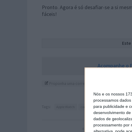
Pronto. Agora é só desafiar-se a si mesm
fáceis!
Este
Acompanhe o P
Proponha uma correção, faça uma sugestão
Nós e os nossos 17
processamos dados p
Tags:
para publicidade e 
Apple Watch
corrida
desenvolvimento de 
dados de geolocaliza
processamento por n
ARTIGO ANTERIOR
alternativa, pode ac