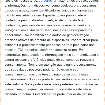
Utilização e características
Nós e os nossos 1731
parceiros
armazenamos e/ou acedemos
a informações num dispositivo, como cookies, e processamos
dados pessoais, como identificadores únicos e informações
Agora que já configurámos o equipamento, tem o
padrão enviadas por um dispositivo para publicidade e
eSIM, os cartões no Apple Pay, aplicações e
conteúdos personalizados, medição de publicidade e
informações na app Saúde, é hora de lhe dar uso. Um
conteúdos, pesquisa de audiências e desenvolvimento de
dado curioso é o peso. Apesar de ser mais robusto e
serviços.
Com a sua permissão, nós e os nossos parceiros
maior, nota-se uma leveza. Isto é, quando o vi na
poderemos usar identificação e dados de geolocalização
caixa deu aspeto de ser mais pesado. E de facto não
precisos através da procura de dispositivos. Poderá clicar para
é.
consentir o processamento por nossa parte e pela parte dos
nossos 1731 parceiros, conforme descrito acima. Em
Quanto ao ecrã, bom, estamos perante um ecrã
alternativa, pode aceder a informações mais pormenorizadas e
Retina com 2000 nits e toda uma interface colorida,
alterar as suas preferências antes de consentir ou recusar o
complicações muito bem organizadas e um grupo de
consentimento.
Tenha em atenção que algum processamento
dos seus dados pessoais poderá não exigir o seu
ferramentas para tirar proveito dos muitos sensores
consentimento, mas que tem o direito de se opor a esse
presentes dentro deste "computador de pulso".
processamento. As suas preferências serão aplicadas apenas a
este website. Você pode alterar suas preferências ou retirar seu
consentimento a qualquer momento voltando a este site e
clicando no botão "Privacidade" na parte inferior da página.