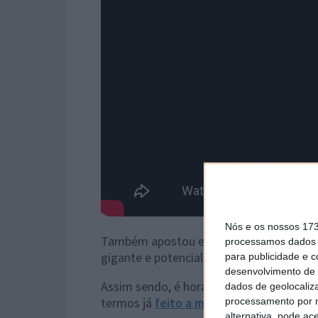
Nós e os nossos 17
Também apostou em lançar a sua aplic
processamos dados p
gigante e potencial cliente.
para publicidade e 
desenvolvimento de 
Assim sendo, é hora de vermos como po
dados de geolocaliza
termos já
feito a migração das nossas l
processamento por n
alternativa, pode ac