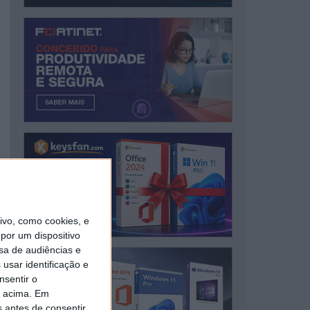
vo, como cookies, e
por um dispositivo
sa de audiências e
usar identificação e
nsentir o
o acima. Em
s antes de consentir