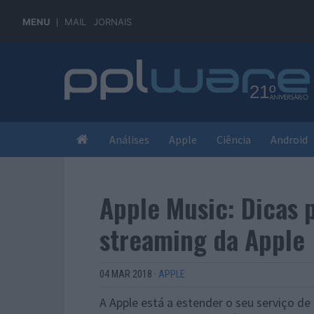
MENU
MAIL
JORNAIS
Análises
Apple
Ciência
Android
Apple Music: Dicas p
streaming da Apple
04 MAR 2018
·
APPLE
A Apple está a estender o seu serviço d