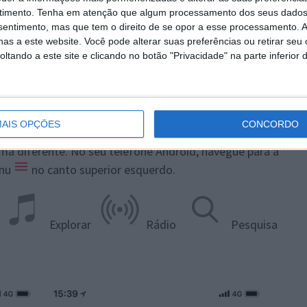
timento.
Tenha em atenção que algum processamento dos seus dados
nsentimento, mas que tem o direito de se opor a esse processamento. A
as a este website. Você pode alterar suas preferências ou retirar seu
tando a este site e clicando no botão "Privacidade" na parte inferior 
r o serviço
AIS OPÇÕES
CONCORDO
paradores na parte inferior da app Música ajudam-no a
rma diferente. No seu telefone Android, navegue para a
enu
no canto superior esquerdo.
Explorar
Rádio
Pesquisa