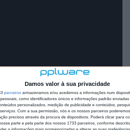
Damos valor à sua privacidade
33
parceiros
armazenamos e/ou acedemos a informações num dispositi
ação
no mercado Android
, até porque é um mercado
essoais, como identificadores únicos e informações padrão enviadas 
conteúdos personalizados, medição de publicidade e conteúdos, pesqui
serviços.
Com a sua permissão, nós e os nossos parceiros poderemos 
demos ter o serviço devidamente configurado, após
ção precisos através da procura de dispositivos. Poderá clicar para co
istas
do Spotify para o Apple Music.
ossa parte e pela parte dos nossos 1733 parceiros, conforme descrit
eder a informações mais pormenorizadas e alterar as suas preferência