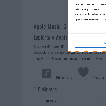
ou recusar o consen
não exigir o seu co
serão aplicadas apen
qualquer momento vol
Apple Music: 5 dicas para domina
Explorar o Apple Music
M
No seu iPhone, iPad e iPod touch, os se
descobrir e a reproduzir conteúdo de fo
app Apple Music ao tocar no ícone de m
Biblioteca
Para si
1. Biblioteca