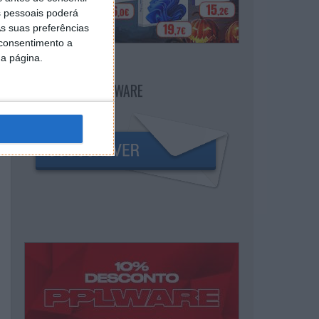
 pessoais poderá
s suas preferências
 consentimento a
da página.
NEWSLETTER PPLWARE