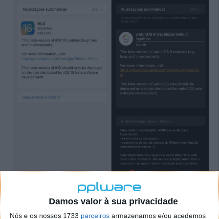
Damos valor à sua privacidade
Evento Apple marcado para dia 7 de setembro?
Nós e os nossos 1733
parceiros
armazenamos e/ou acedemos