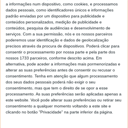
a informações num dispositivo, como cookies, e processamos
Diz-se que a Apple está a planear um evento especial
dados pessoais, como identificadores únicos e informações
para 7 de setembro, onde anunciará o iPhone 14 e o
padrão enviadas por um dispositivo para publicidade e
novo hardware do Apple Watch. Também neste
conteúdos personalizados, medição de publicidade e
evento, é esperado que a Apple anuncie a data de
conteúdos, pesquisa de audiências e desenvolvimento de
lançamento do iOS 16, watchOS 9, e tvOS 16 (todos
serviços.
Com a sua permissão, nós e os nossos parceiros
estes já com a beta 7 disponível).
poderemos usar identificação e dados de geolocalização
precisos através da procura de dispositivos. Poderá clicar para
Se a história for um precedente, o iOS 16 será
consentir o processamento por nossa parte e pela parte dos
provavelmente lançado algures durante a semana de
nossos 1733 parceiros, conforme descrito acima. Em
12 de setembro.
alternativa, pode aceder a informações mais pormenorizadas e
alterar as suas preferências antes de consentir ou recusar o
consentimento.
Tenha em atenção que algum processamento
dos seus dados pessoais poderá não exigir o seu
consentimento, mas que tem o direito de se opor a esse
Este artigo tem mais de um ano
processamento. As suas preferências serão aplicadas apenas a
este website. Você pode alterar suas preferências ou retirar seu
consentimento a qualquer momento voltando a este site e
clicando no botão "Privacidade" na parte inferior da página.
Acompanhe o Pplware no Google Notícias