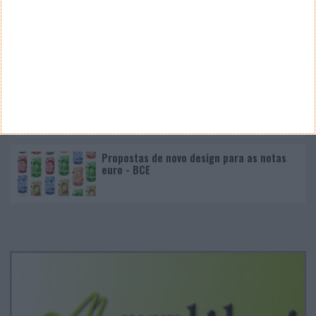
Nano Banana 2 chegou ao Google Earth para criar
imagens realistas com IA
Google Pixel 11 Pro - The Next Obvious
Move
Propostas de novo design para as notas
euro - BCE