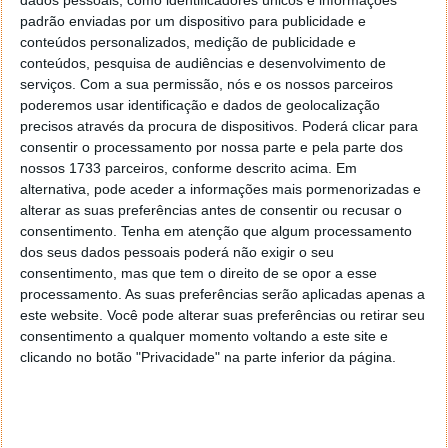
dados pessoais, como identificadores únicos e informações
de setembro de 2025. Isto dá à Apple mais tempo
padrão enviadas por um dispositivo para publicidade e
para decidir sobre os planos de preços para estas
conteúdos personalizados, medição de publicidade e
funcionalidades.
conteúdos, pesquisa de audiências e desenvolvimento de
serviços.
Com a sua permissão, nós e os nossos parceiros
O SOS de emergência via satélite permite que os
poderemos usar identificação e dados de geolocalização
utilizadores de iPhone compatíveis enviem
precisos através da procura de dispositivos. Poderá clicar para
mensagens de texto curtas para serviços de
consentir o processamento por nossa parte e pela parte dos
emergência próximos, mesmo quando estão fora do
nossos 1733 parceiros, conforme descrito acima. Em
alcance do sinal Wi-Fi ou celular. Permite que as
alternativa, pode aceder a informações mais pormenorizadas e
pessoas obtenham ajuda se tiverem problemas em
alterar as suas preferências antes de consentir ou recusar o
locais onde normalmente não teriam forma de
consentimento.
Tenha em atenção que algum processamento
contactar ninguém.
dos seus dados pessoais poderá não exigir o seu
consentimento, mas que tem o direito de se opor a esse
Os utilizadores também podem atualizar a sua
processamento. As suas preferências serão aplicadas apenas a
localização na aplicação Encontrar utilizando o sinal
este website. Você pode alterar suas preferências ou retirar seu
de satélite. Com o iPhone 15, a Apple também
consentimento a qualquer momento voltando a este site e
clicando no botão "Privacidade" na parte inferior da página.
alargou a funcionalidade
Assistência Rodoviária por
Satélite
para incluir o contacto com a assistência
rodoviária quando o carro avaria (ainda só disponível
nos EUA).