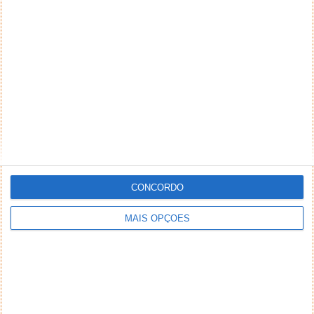
Comentário
*
*
Nome
Email
CONCORDO
Notifique-me de novos comentários por e-mail.
MAIS OPÇÕES
Também se pode
inscrever
sem comentar.