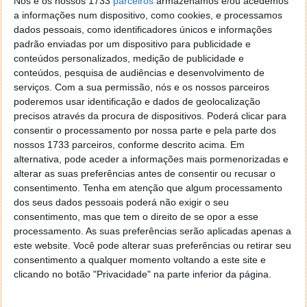
Nós e os nossos 1733
parceiros
armazenamos e/ou acedemos
/usr/lib
- Bibliotecas (libraries) relacionadas
a informações num dispositivo, como cookies, e processamos
com a programação e os packages
dados pessoais, como identificadores únicos e informações
/var
– Directório usado por vários serviços (ex.
padrão enviadas por um dispositivo para publicidade e
correio electrónico, ficheiros em fila de espera
conteúdos personalizados, medição de publicidade e
para impressão, WebServer, locks para impedir
conteúdos, pesquisa de audiências e desenvolvimento de
que vários utilizadores usem em simultâneo o
serviços.
Com a sua permissão, nós e os nossos parceiros
mesmo periférico, logs);
poderemos usar identificação e dados de geolocalização
precisos através da procura de dispositivos. Poderá clicar para
/
var/spool
- Área onde são guardadas as filas de
consentir o processamento por nossa parte e pela parte dos
espera das impressoras e do correio electrónico;
nossos 1733 parceiros, conforme descrito acima. Em
alternativa, pode aceder a informações mais pormenorizadas e
/var/lock
- Área onde é registada a utilização de
alterar as suas preferências antes de consentir ou recusar o
vários serviços e periféricos
consentimento.
Tenha em atenção que algum processamento
/var/run
- Inclui vários ficheiros com a
dos seus dados pessoais poderá não exigir o seu
identificação de vários processos responsáveis
consentimento, mas que tem o direito de se opor a esse
pelos serviços em execução
processamento. As suas preferências serão aplicadas apenas a
/var/log
- Vários ficheiros com o registo de
este website. Você pode alterar suas preferências ou retirar seu
praticamente todos os eventos que acontecem
consentimento a qualquer momento voltando a este site e
clicando no botão "Privacidade" na parte inferior da página.
no sistema (útil para efeitos de segurança e
administração);