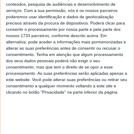
conteúdos, pesquisa de audiências e desenvolvimento de
serviços.
Com a sua permissão, nós e os nossos parceiros
poderemos usar identificação e dados de geolocalização
precisos através da procura de dispositivos. Poderá clicar para
consentir o processamento por nossa parte e pela parte dos
nossos 1733 parceiros, conforme descrito acima. Em
alternativa, pode aceder a informações mais pormenorizadas e
alterar as suas preferências antes de consentir ou recusar o
consentimento.
Tenha em atenção que algum processamento
dos seus dados pessoais poderá não exigir o seu
consentimento, mas que tem o direito de se opor a esse
processamento. As suas preferências serão aplicadas apenas a
Hilton vai desenhar quartos de hotel
este website. Você pode alterar suas preferências ou retirar seu
consentimento a qualquer momento voltando a este site e
para astronautas no espaço
clicando no botão "Privacidade" na parte inferior da página.
25 SET 2022
·
CIÊNCIA
COMENTAR
Como já vimos, os cientistas têm procurado formas
de tornar as viagens espaciais mais confortáveis para
os astronautas, bem como menos impactantes em
termos mentais e físicos. Num novo projeto neste