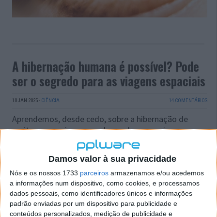
A hibernação humana é possível? Pode
ser o segredo para as viagens espaciais
10 JAN 2025
·
CIÊNCIA
14 COMENTÁRIOS
Aprendemos, desde cedo, sobre a hibernação de
muitos seres vivos, reconhecendo que seria
impossível ao ser humano sobreviver a um processo
desse tipo. Contudo, recentemente, investigadores
Damos valor à sua privacidade
exploraram a possibilidade e associaram-na ao futuro
das viagens espaciais. Será possível?
Nós e os nossos 1733
parceiros
armazenamos e/ou acedemos
a informações num dispositivo, como cookies, e processamos
dados pessoais, como identificadores únicos e informações
padrão enviadas por um dispositivo para publicidade e
conteúdos personalizados, medição de publicidade e