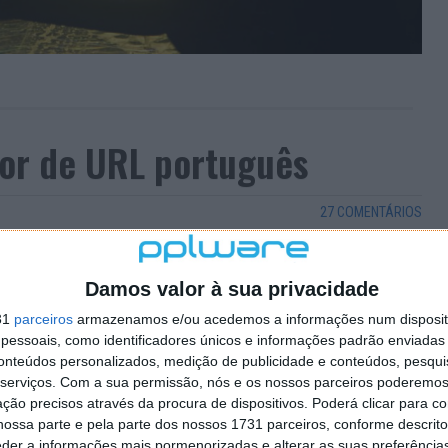
dor de URL português
27 COMENTÁRIOS
 de links em todo o mundo, mas nem todos são iguais,
odos se destacam.
Damos valor à sua privacidade
Ls gratuito, em português, com um domínio fácil de
31
parceiros
armazenamos e/ou acedemos a informações num dispositi
essoais, como identificadores únicos e informações padrão enviadas 
conteúdos personalizados, medição de publicidade e conteúdos, pesqui
serviços.
Com a sua permissão, nós e os nossos parceiros poderemos 
ção precisos através da procura de dispositivos. Poderá clicar para co
ossa parte e pela parte dos nossos 1731 parceiros, conforme descrit
eder a informações mais pormenorizadas e alterar as suas preferência