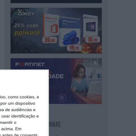
vo, como cookies, e
por um dispositivo
sa de audiências e
usar identificação e
NEWSLETTER PPLWARE
nsentir o
o acima. Em
s antes de consentir