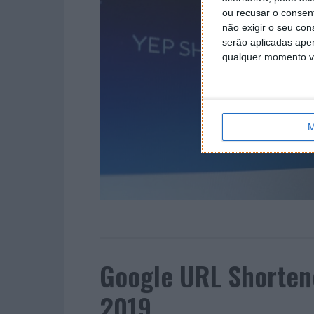
ou recusar o consen
não exigir o seu co
serão aplicadas apen
qualquer momento vol
M
Google URL Shorten
2019