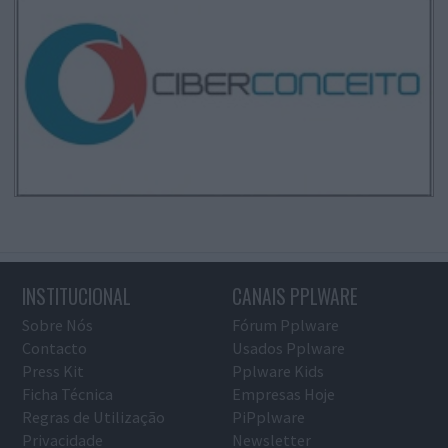
INSTITUCIONAL
CANAIS PPLWARE
Sobre Nós
Fórum Pplware
Contacto
Usados Pplware
Press Kit
Pplware Kids
Ficha Técnica
Empresas Hoje
Regras de Utilização
PiPplware
Privacidade
Newsletter