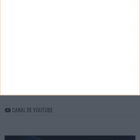
Teste a velocidade da sua Internet
CATEGORIAS
Categorias
ARQUIVO
Arquivo
CANAL DE YOUTUBE