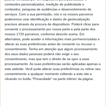
conteúdos personalizados, medição de publicidade e
Esta UPS protege sistemas informáticos, servidores
conteúdos, pesquisa de audiências e desenvolvimento de
e hardware de rede de média a alta gama que
serviços.
Com a sua permissão, nós e os nossos parceiros
utilizam fontes de alimentação convencionais.
poderemos usar identificação e dados de geolocalização
precisos através da procura de dispositivos. Poderá clicar para
consentir o processamento por nossa parte e pela parte dos
nossos 1733 parceiros, conforme descrito acima. Em
alternativa, pode aceder a informações mais pormenorizadas e
alterar as suas preferências antes de consentir ou recusar o
consentimento.
Tenha em atenção que algum processamento
dos seus dados pessoais poderá não exigir o seu
consentimento, mas que tem o direito de se opor a esse
processamento. As suas preferências serão aplicadas apenas a
este website. Você pode alterar suas preferências ou retirar seu
consentimento a qualquer momento voltando a este site e
clicando no botão "Privacidade" na parte inferior da página.
Análise à bateria UPS APC Back-UPS