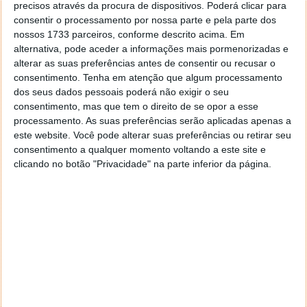
precisos através da procura de dispositivos. Poderá clicar para
aos novos MacBooks Pro com o SoC M1X, abre-se
consentir o processamento por nossa parte e pela parte dos
mais uma oportunidade do lançamento dos novos
nossos 1733 parceiros, conforme descrito acima. Em
AirPods, segundo as “fugas de informação”.
alternativa, pode aceder a informações mais pormenorizadas e
alterar as suas preferências antes de consentir ou recusar o
Este
leak
foi partilhado na rede social chinesa Weibo.
consentimento.
Tenha em atenção que algum processamento
Será que é desta que chegam os AirPods de terceira
dos seus dados pessoais poderá não exigir o seu
geração?
consentimento, mas que tem o direito de se opor a esse
processamento. As suas preferências serão aplicadas apenas a
este website. Você pode alterar suas preferências ou retirar seu
consentimento a qualquer momento voltando a este site e
clicando no botão "Privacidade" na parte inferior da página.