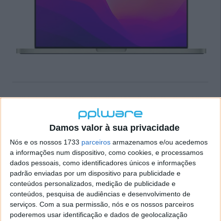
Nova “fuga de informação” diz que
Apple irá lançar os AirPods 3 no evento
Damos valor à sua privacidade
‘Unleashed’
Nós e os nossos 1733
parceiros
armazenamos e/ou acedemos
a informações num dispositivo, como cookies, e processamos
13 OUT 2021
·
APPLE
COMENTAR
dados pessoais, como identificadores únicos e informações
Os auscultadores AirPods 3 serão, provavelmente, o
padrão enviadas por um dispositivo para publicidade e
produto Apple com mais rumores em cima da sua
conteúdos personalizados, medição de publicidade e
conteúdos, pesquisa de audiências e desenvolvimento de
hipotética existência. Há
mais de dois anos
que este
serviços.
Com a sua permissão, nós e os nossos parceiros
D. Sebastião está para chegar. Assim, anunciado um
poderemos usar identificação e dados de geolocalização
novo evento
, o ‘Unleashed’, que deverá ser dedicado