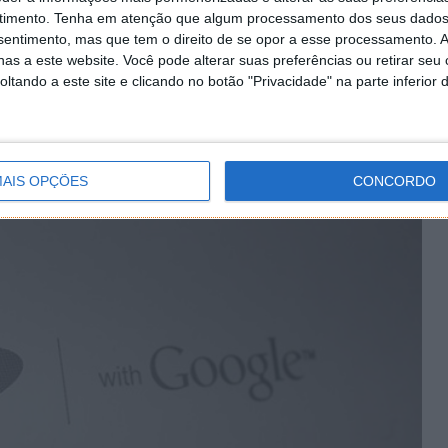
s que todos nós temos ouvido ultimamente têm sempre
timento.
Tenha em atenção que algum processamento dos seus dados
e Samsung.
nsentimento, mas que tem o direito de se opor a esse processamento. A
as a este website. Você pode alterar suas preferências ou retirar seu
eriam juntar esforços e criar algo delicioso, inovador e
tando a este site e clicando no botão "Privacidade" na parte inferior 
tender e deixar de parte as divergências.
eniente… a Google!
AIS OPÇÕES
CONCORDO