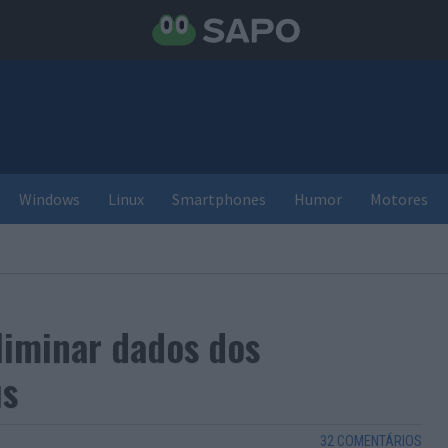
Windows
Linux
Smartphones
Humor
Motores
liminar dados dos
us
32 COMENTÁRIOS