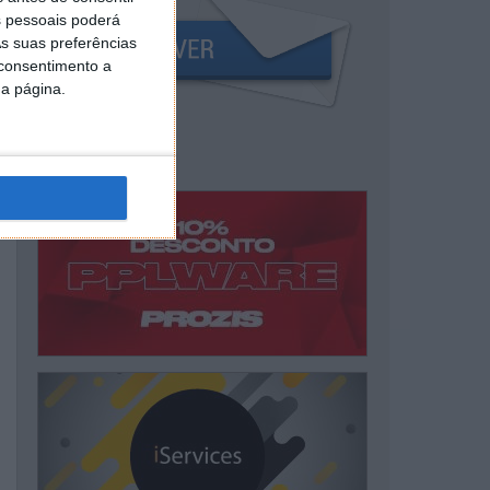
 pessoais poderá
s suas preferências
 consentimento a
da página.