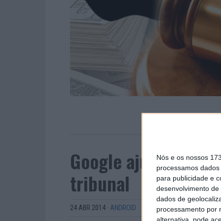
Google ajuda Samsu
Nós e os nossos 17
processamos dados p
tribunal
para publicidade e 
desenvolvimento de 
dados de geolocaliza
24 ABR 2014
·
ANDROID
processamento por n
alternativa, pode ac