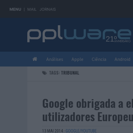
MENU
MAIL
JORNAIS
Análises
Apple
Ciência
Android
TAGS:
TRIBUNAL
Google obrigada a e
utilizadores Europe
13 MAI 2014
·
GOOGLE/YOUTUBE