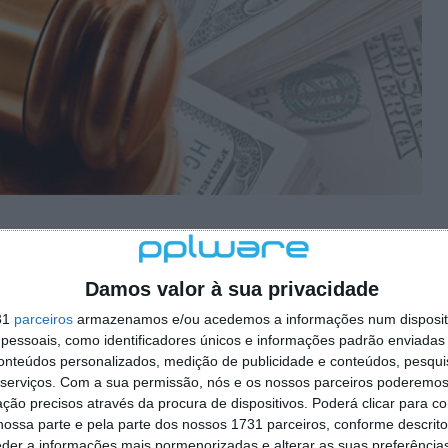
Damos valor à sua privacidade
ng a pagar custas de
31
parceiros
armazenamos e/ou acedemos a informações num dispositi
essoais, como identificadores únicos e informações padrão enviadas 
conteúdos personalizados, medição de publicidade e conteúdos, pesqui
serviços.
Com a sua permissão, nós e os nossos parceiros poderemos 
ção precisos através da procura de dispositivos. Poderá clicar para co
15 COMENTÁRIOS
ossa parte e pela parte dos nossos 1731 parceiros, conforme descrit
eder a informações mais pormenorizadas e alterar as suas preferência