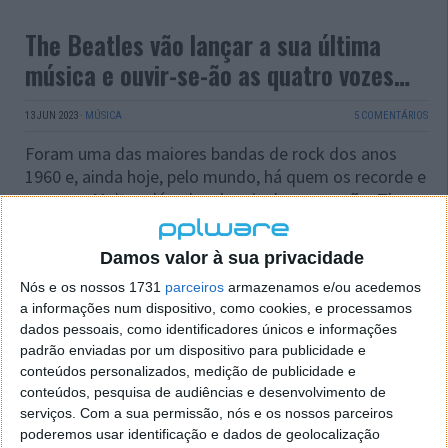
The Beatles vão lançar a sua última
música e ouvir-se-ão as quatro vozes…
13 JUN 2023
·
MÚSICA
5 COMENTÁRIOS
Foram uma das maiores bandas de rock dos anos
1960 e, ainda hoje, pelo mundo, há quem os recorde e
os ouça. Muitas décadas depois da separação, The
Beatles vão lançar uma música final, na qual se
ouvirão as quatro vozes. Obrigada, Inteligência
Damos valor à sua privacidade
Artificial (IA).
Nós e os nossos 1731
parceiros
armazenamos e/ou acedemos
a informações num dispositivo, como cookies, e processamos
dados pessoais, como identificadores únicos e informações
padrão enviadas por um dispositivo para publicidade e
conteúdos personalizados, medição de publicidade e
conteúdos, pesquisa de audiências e desenvolvimento de
serviços.
Com a sua permissão, nós e os nossos parceiros
poderemos usar identificação e dados de geolocalização