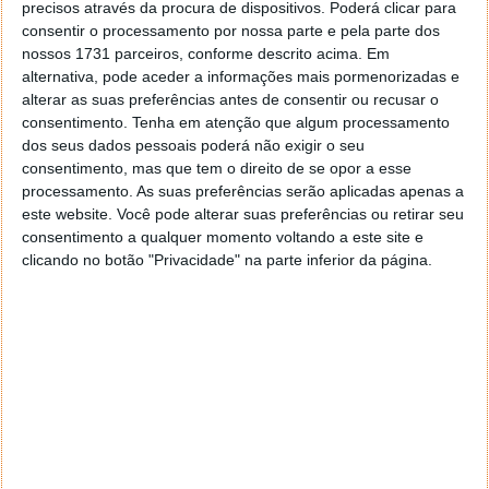
precisos através da procura de dispositivos. Poderá clicar para
consentir o processamento por nossa parte e pela parte dos
nossos 1731 parceiros, conforme descrito acima. Em
alternativa, pode aceder a informações mais pormenorizadas e
alterar as suas preferências antes de consentir ou recusar o
consentimento.
Tenha em atenção que algum processamento
dos seus dados pessoais poderá não exigir o seu
consentimento, mas que tem o direito de se opor a esse
Pplware Classics…
processamento. As suas preferências serão aplicadas apenas a
este website. Você pode alterar suas preferências ou retirar seu
consentimento a qualquer momento voltando a este site e
25 ABR 2021
·
MÚSICA
COMENTAR
clicando no botão "Privacidade" na parte inferior da página.
Porque recordar é sempre bom, o Pplware traz aos
seus leitores a sua habitual rubrica semanal de
clássicos de música. Apresentamos nesta rubrica as
músicas que marcaram a nossa juventude ou o nosso
passado recente e que ainda ouvimos por serem
marcos na nossa vida.
Podem encontrar música de estilos tão variados
como o Rock, a música de dança e até o Pop que